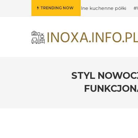
Pomysły na oryginalne kuchenne półki
#Wybieramy odpo
TRENDING NOW
STYL NOWOCZ
FUNKCJON