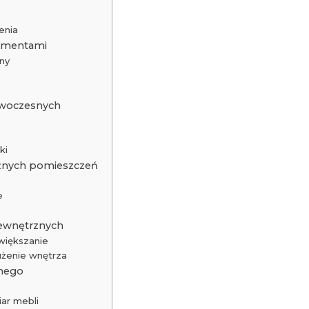
enia
lementami
jny
owoczesnych
ki
żnych pomieszczeń
e
zewnętrznych
większanie
łużenie wnętrza
snego
ar mebli