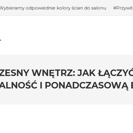
wiednie kolory ścian do salonu
#Przywitanie gości: jak
ESNY WNĘTRZ: JAK ŁĄCZYĆ
ALNOŚĆ I PONADCZASOWĄ 