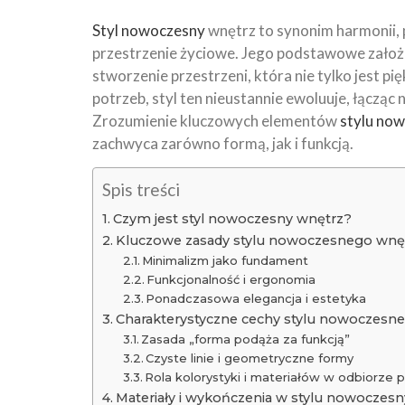
Styl nowoczesny
wnętrz to synonim harmonii, p
przestrzenie życiowe. Jego podstawowe założen
stworzenie przestrzeni, która nie tylko jest p
potrzeb, styl ten nieustannie ewoluuje, łącz
Zrozumienie kluczowych elementów
stylu no
zachwyca zarówno formą, jak i funkcją.
Spis treści
Czym jest styl nowoczesny wnętrz?
Kluczowe zasady stylu nowoczesnego wnę
Minimalizm jako fundament
Funkcjonalność i ergonomia
Ponadczasowa elegancja i estetyka
Charakterystyczne cechy stylu nowoczesn
Zasada „forma podąża za funkcją”
Czyste linie i geometryczne formy
Rola kolorystyki i materiałów w odbiorze p
Materiały i wykończenia w stylu nowoczes