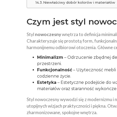
Niewłaściwy dobór kolorów i materiałów
Czym jest styl nowo
Styl
nowoczesny
wnętrza to definicja minimali
Charakteryzuje się prostotą form, funkcjonaln
harmonijnemu odbiorowi otoczenia. Główne cec
Minimalizm
– Odrzucenie zbędnej deko
przestrzeni.
Funkcjonalność
– Użyteczność mebli i
codzienne życie.
Estetyka
– Estetyczne podejście do wz
materiałów oraz staranność wykończen
Styl nowoczesny wywodzi się z modernizmu i n
utopijnych wizjach praktyczności i piękna. Otw
zharmonizowane, spokojne wnętrza.