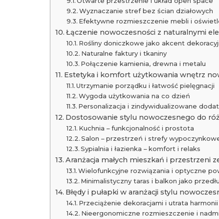
Otwarte przestrzenie i układ open space
Wyznaczanie stref bez ścian działowych
Efektywne rozmieszczenie mebli i oświetl
Łączenie nowoczesności z naturalnymi e
Rośliny doniczkowe jako akcent dekoracy
Naturalne faktury i tkaniny
Połączenie kamienia, drewna i metalu
Estetyka i komfort użytkowania wnętrz n
Utrzymanie porządku i łatwość pielęgnacji
Wygoda użytkowania na co dzień
Personalizacja i zindywidualizowane dodat
Dostosowanie stylu nowoczesnego do ró
Kuchnia – funkcjonalność i prostota
Salon – przestrzeń i strefy wypoczynkow
Sypialnia i łazienka – komfort i relaks
Aranżacja małych mieszkań i przestrzeni 
Wielofunkcyjne rozwiązania i optyczne po
Minimalistyczny taras i balkon jako przed
Błędy i pułapki w aranżacji stylu nowocze
Przeciążenie dekoracjami i utrata harmonii
Nieergonomiczne rozmieszczenie i nadmi