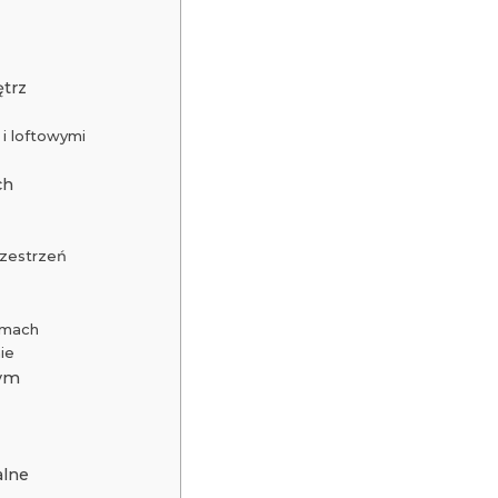
ętrz
i loftowymi
ch
e
rzestrzeń
rmach
ie
nym
alne