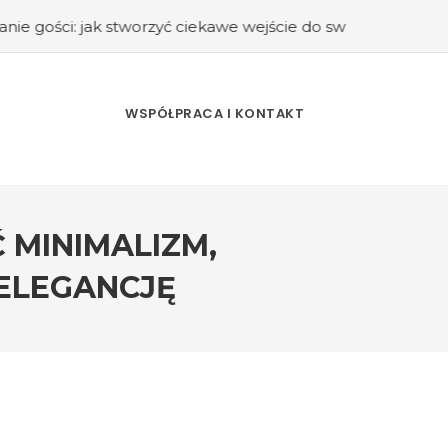
 stworzyć ciekawe wejście do swojego domu?
#Kuchnia ret
WSPÓŁPRACA I KONTAKT
 MINIMALIZM,
ELEGANCJĘ