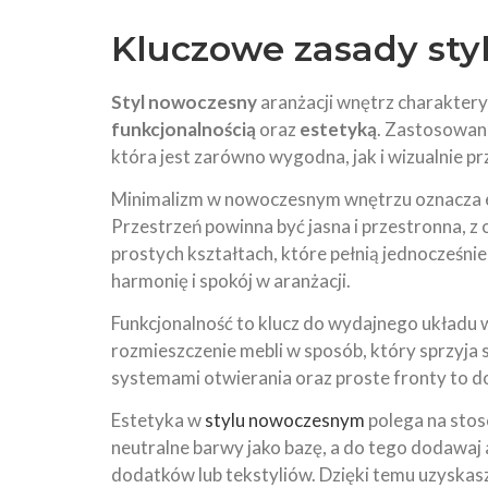
Kluczowe
zasady st
Styl nowoczesny
aranżacji wnętrz charakter
funkcjonalnością
oraz
estetyką
. Zastosowani
która jest zarówno wygodna, jak i wizualnie p
Minimalizm w nowoczesnym wnętrzu oznacza e
Przestrzeń powinna być jasna i przestronna, z 
prostych kształtach, które pełnią jednocześnie
harmonię i spokój w aranżacji.
Funkcjonalność to klucz do wydajnego układu w
rozmieszczenie mebli w sposób, który sprzyj
systemami otwierania oraz proste fronty to do
Estetyka w
stylu nowoczesnym
polega na stos
neutralne barwy jako bazę, a do tego dodawaj
dodatków lub tekstyliów. Dzięki temu uzyskasz