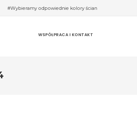
#Wybieramy odpowiednie kolory ścian
#Kuchnia retro – inspiracje sprzed lat
#Jak stworzyć industrialne wnętrze w
ać przestrzeń?
#Rośliny w aranżacji
WSPÓŁPRACA I KONTAKT
rz w stylu retro: Powrót do vintage i
4