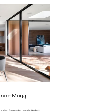
ienne Mogą
odświeżenia i redefinicji