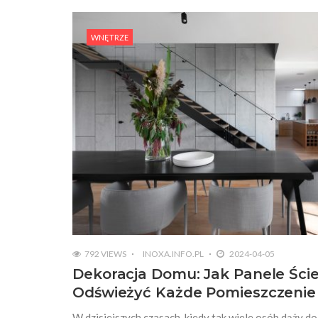
WNĘTRZE
792 VIEWS
INOXA.INFO.PL
2024-04-05
Dekoracja Domu: Jak Panele Śc
Odświeżyć Każde Pomieszczenie
W dzisiejszych czasach, kiedy tak wiele osób dąży do 