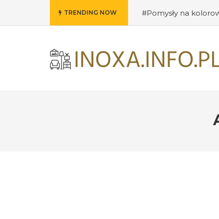
#Pomysły na kolorow
TRENDING NOW
do salonu
#Przywit
#Techniki DIY w deko
loftowym stylu
#Fun
wnętrza: jak ożywić s
nostalgii