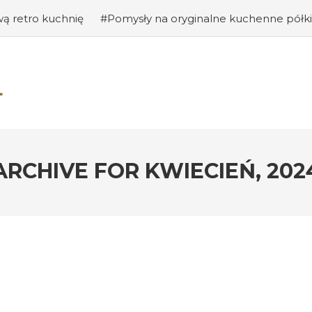
ą retro kuchnię
#Pomysły na oryginalne kuchenne półki
anie gości: jak stworzyć ciekawe wejście do swojego domu?
racji wnętrz – jak nadać pomieszczeniu osobisty charakter
kcjonalne półki i szafki kuchenne – jak dobrze zorganizow
woje mieszkanie przy pomocy zieleni?
#Projektowanie wnęt
ARCHIVE FOR
KWIECIEŃ, 202