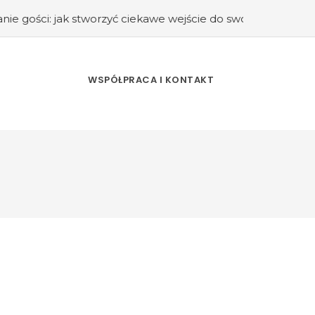
tworzyć ciekawe wejście do swojego domu?
#Kuchnia retro 
WSPÓŁPRACA I KONTAKT