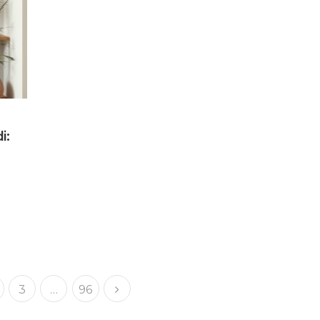
i:
3
…
96