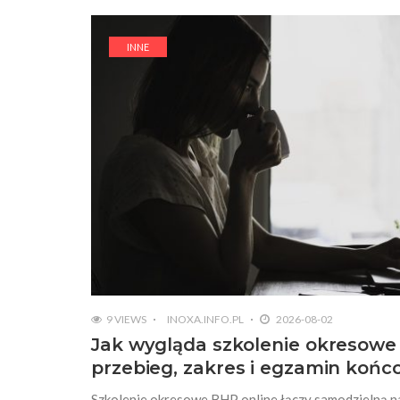
INNE
9 VIEWS
INOXA.INFO.PL
2026-08-02
Jak wygląda szkolenie okresowe 
przebieg, zakres i egzamin koń
Szkolenie okresowe BHP online łączy samodzielną n