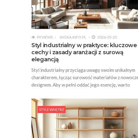
99 VIEWS
INOXA.INFO.PL
2026-05-25
Styl industrialny w praktyce: kluczowe
cechy i zasady aranżacji z surową
elegancją
Styl industrialny przyciąga uwagę swoim unikalnym
charakterem, łącząc surowość materiałów z nowoc
designem. Aby w pełni oddać jego esencję, warto
STYLE WNĘTRZ