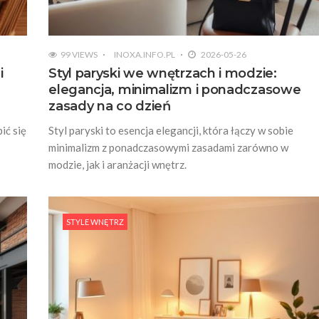
99 VIEWS
INOXA.INFO.PL
2026-05-26
i
Styl paryski we wnętrzach i modzie:
elegancja, minimalizm i ponadczasowe
zasady na co dzień
ić się
Styl paryski to esencja elegancji, która łączy w sobie
minimalizm z ponadczasowymi zasadami zarówno w
modzie, jak i aranżacji wnętrz.
STYLE WNĘTRZ