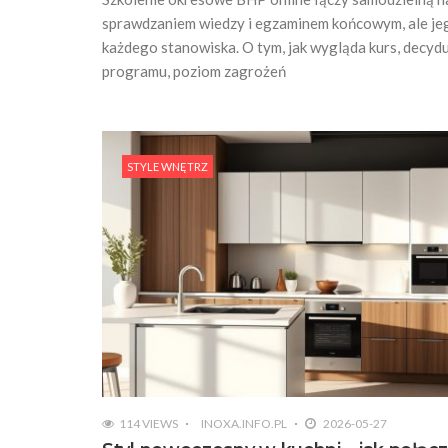
sprawdzaniem wiedzy i egzaminem końcowym, ale jeg
każdego stanowiska. O tym, jak wygląda kurs, decydu
programu, poziom zagrożeń
STYLE WNĘTRZ
114 VIEWS
INOXA.INFO.PL
2026-05-27