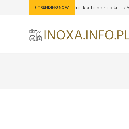
mysły na oryginalne kuchenne półki
#Wybieramy odpowie
TRENDING NOW