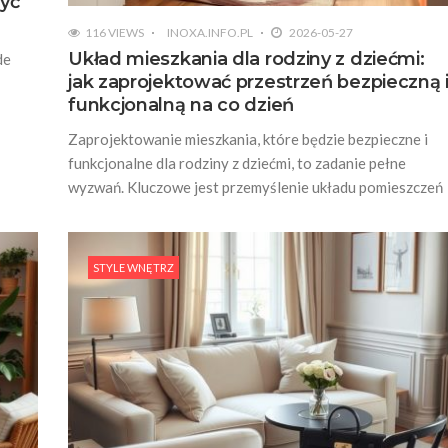
zyć
116 VIEWS
INOXA.INFO.PL
2026-05-27
Układ mieszkania dla rodziny z dziećmi:
de
jak zaprojektować przestrzeń bezpieczną 
funkcjonalną na co dzień
Zaprojektowanie mieszkania, które będzie bezpieczne i
funkcjonalne dla rodziny z dziećmi, to zadanie pełne
wyzwań. Kluczowe jest przemyślenie układu pomieszczeń
STYLE WNĘTRZ