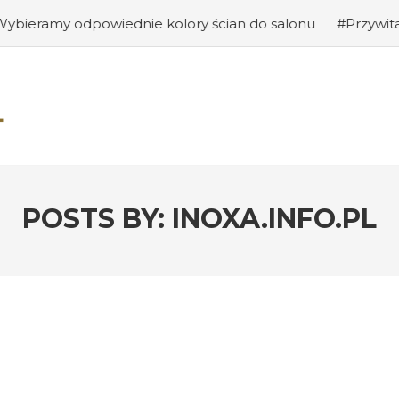
dnie kolory ścian do salonu
#Przywitanie gości: jak s
POSTS BY:
INOXA.INFO.PL