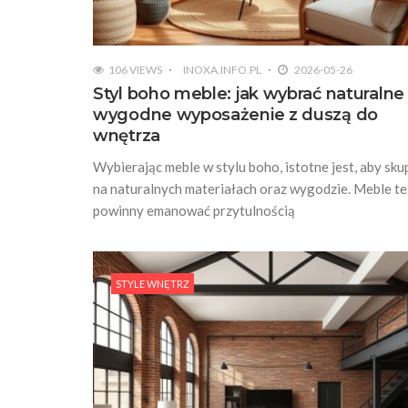
106 VIEWS
INOXA.INFO.PL
2026-05-26
Styl boho meble: jak wybrać naturalne 
wygodne wyposażenie z duszą do
wnętrza
Wybierając meble w stylu boho, istotne jest, aby skup
na naturalnych materiałach oraz wygodzie. Meble te
powinny emanować przytulnością
STYLE WNĘTRZ