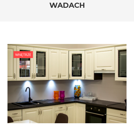
WADACH
WNĘTRZE