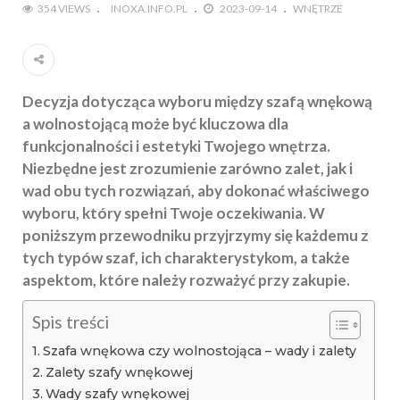
354 VIEWS
INOXA.INFO.PL
2023-09-14
WNĘTRZE
Decyzja dotycząca wyboru między szafą wnękową
a wolnostojącą może być kluczowa dla
funkcjonalności i estetyki Twojego wnętrza.
Niezbędne jest zrozumienie zarówno zalet, jak i
wad obu tych rozwiązań, aby dokonać właściwego
wyboru, który spełni Twoje oczekiwania. W
poniższym przewodniku przyjrzymy się każdemu z
tych typów szaf, ich charakterystykom, a także
aspektom, które należy rozważyć przy zakupie.
Spis treści
Szafa wnękowa czy wolnostojąca – wady i zalety
Zalety szafy wnękowej
Wady szafy wnękowej