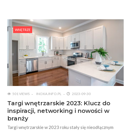
#Rośliny w aranżacji wnętrza: jak ożywić swoje
mieszkanie przy pomocy zieleni?
#Projektowanie wnętrz w stylu retro: Powrót do
vintage i nostalgii
WNĘTRZE
501 VIEWS
INOXA.INFO.PL
2023-09-30
Targi wnętrzarskie 2023: Klucz do
inspiracji, networking i nowości w
branży
Targi wnętrzarskie w 2023 roku stały się nieodłącznym