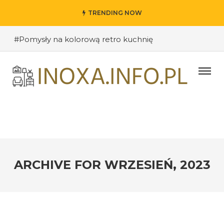
TRENDING NOW
#Pomysły na kolorową retro kuchnię
#Pomysły na oryginalne kuchenne półki
#Wybieramy odpowiednie kolory ścian do salonu
#Przywitanie gości: jak stworzyć ciekawe wejście do
swojego domu?
#Kuchnia retro – inspiracje sprzed lat
#Techniki DIY w dekoracji wnętrz – jak nadać
pomieszczeniu osobisty charakter
ARCHIVE FOR
WRZESIEŃ, 2023
#Jak stworzyć industrialne wnętrze w loftowym
stylu
#Funkcjonalne półki i szafki kuchenne – jak dobrze
zorganizować przestrzeń?