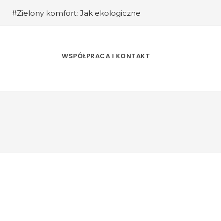
#Zielony komfort: Jak ekologiczne
ść, oszczędności i mobilność na placu
a wyboru idealnego generalnego
k po Cyrkulatorach i Nowoczesnych
WSPÓŁPRACA I KONTAKT
wa przyszłości w Polsce
#Meble do
racowników
#Wszystko, co musisz wiedzieć
ologię
#Ekogroszek jak z katalogu –