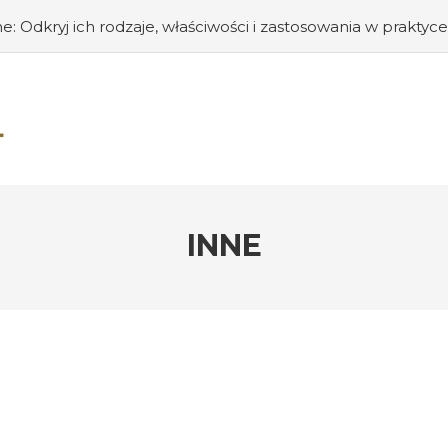
: Odkryj ich rodzaje, właściwości i zastosowania w praktyce
enić Twój dom i portfel
#Usługi minikoparką: efektywno
 Bigówki: Niezbędni Sojusznicy w Świecie Poligrafii
#Sztuk
 aspekty do rozważenia
#Sous Vide w Kuchni: Przewodni
a
#Domy modułowe: Przełomowe podejście do budownict
ć profesjonalną i ergonomiczną przestrzeń dla klientów i p
ii do czyszczenia – od skuteczności po bezpieczeństwo i ek
e najlepszych paliw do ogrzewania domu
INNE