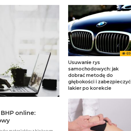
69
Usuwanie rys
samochodowych: jak
dobrać metodę do
głębokości i zabezpieczyć
lakier po korekcie
BHP online:
cowy
aukę materiałów z bieżącym