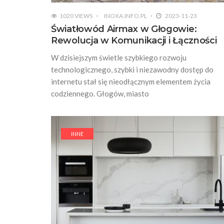
1020 VIEWS
INOXA.INFO.PL
2023-11-23
Światłowód Airmax w Głogowie:
Rewolucja w Komunikacji i Łączności
W dzisiejszym świetle szybkiego rozwoju
technologicznego, szybki i niezawodny dostęp do
internetu stał się nieodłącznym elementem życia
codziennego. Głogów, miasto
INNE