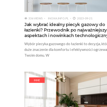
336 VIEWS
INOXA.INFO.PL
2023-09-21
Jak wybrać idealny piecyk gazowy do
łazienki? Przewodnik po najważniejsz
aspektach i nowinkach technologiczn
Wybór piecyka gazowego do łazienki to decyzja, kt
duże znaczenie dla komfortu i efektywności ogrzew
Twoim domu. W
INNE