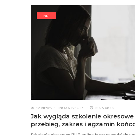
INNE
12 VIEWS
INOXA.INFO.PL
2026-08-02
Jak wygląda szkolenie okresowe 
przebieg, zakres i egzamin koń
Szkolenie okresowe BHP online łączy samodzielną n