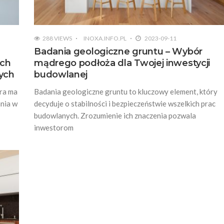
288 VIEWS
INOXA.INFO.PL
2023-09-11
Badania geologiczne gruntu – Wybór
ych
mądrego podłoża dla Twojej inwestycji
ych
budowlanej
óra ma
Badania geologiczne gruntu to kluczowy element, który
ania w
decyduje o stabilności i bezpieczeństwie wszelkich prac
budowlanych. Zrozumienie ich znaczenia pozwala
inwestorom