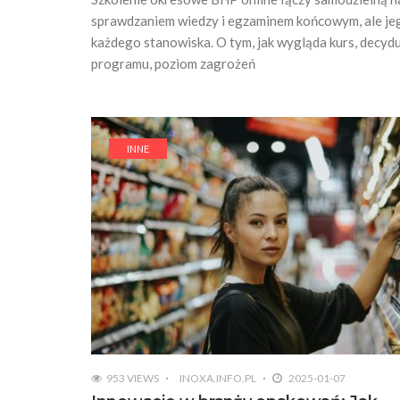
sprawdzaniem wiedzy i egzaminem końcowym, ale jeg
każdego stanowiska. O tym, jak wygląda kurs, decydu
programu, poziom zagrożeń
INNE
953 VIEWS
INOXA.INFO.PL
2025-01-07