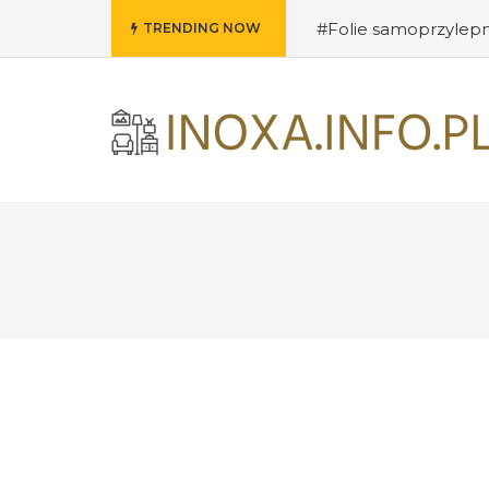
#Folie samoprzylepne
TRENDING NOW
ogrzewanie może odmi
budowy
#Falcerki i
wykonawcy: kluczowe
Technkach Gotowani
recepcji: Jak stworzy
o profesjonalnej chem
Przewodnik po wyborz