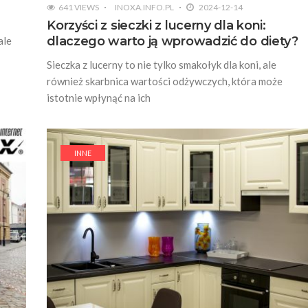
641 VIEWS
INOXA.INFO.PL
2024-12-14
Korzyści z sieczki z lucerny dla koni:
dlaczego warto ją wprowadzić do diety?
ale
Sieczka z lucerny to nie tylko smakołyk dla koni, ale
również skarbnica wartości odżywczych, która może
istotnie wpłynąć na ich
INNE