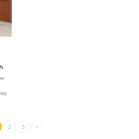
h
we
wają
2
3