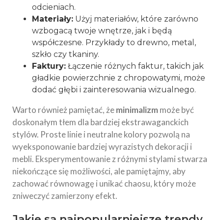
odcieniach.
Materiały:
Użyj materiałów, które zarówno
wzbogacą twoje
wnętrze
, jak i będą
współczesne. Przykłady to drewno, metal,
szkło czy tkaniny.
Faktury:
Łączenie różnych faktur, takich jak
gładkie powierzchnie z chropowatymi, może
dodać głębi i zainteresowania wizualnego.
Warto również pamiętać, że
minimalizm
może być
doskonałym tłem dla bardziej ekstrawaganckich
stylów. Proste linie i neutralne kolory pozwolą na
wyeksponowanie bardziej wyrazistych dekoracji i
mebli. Eksperymentowanie z różnymi stylami stwarza
niekończące się możliwości, ale pamiętajmy, aby
zachować równowagę i unikać chaosu, który może
zniweczyć zamierzony efekt.
Jakie są najpopularniejsze trendy