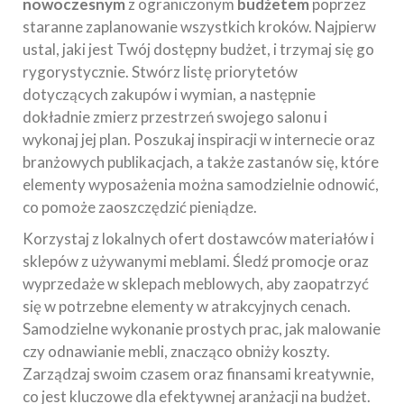
nowoczesnym
z ograniczonym
budżetem
poprzez
staranne zaplanowanie wszystkich kroków. Najpierw
ustal, jaki jest Twój dostępny budżet, i trzymaj się go
rygorystycznie. Stwórz listę priorytetów
dotyczących zakupów i wymian, a następnie
dokładnie zmierz przestrzeń swojego salonu i
wykonaj jej plan. Poszukaj inspiracji w internecie oraz
branżowych publikacjach, a także zastanów się, które
elementy wyposażenia można samodzielnie odnowić,
co pomoże zaoszczędzić pieniądze.
Korzystaj z lokalnych ofert dostawców materiałów i
sklepów z używanymi meblami. Śledź promocje oraz
wyprzedaże w sklepach meblowych, aby zaopatrzyć
się w potrzebne elementy w atrakcyjnych cenach.
Samodzielne wykonanie prostych prac, jak malowanie
czy odnawianie mebli, znacząco obniży koszty.
Zarządzaj swoim czasem oraz finansami kreatywnie,
co jest kluczowe dla efektywnej aranżacji na budżet.