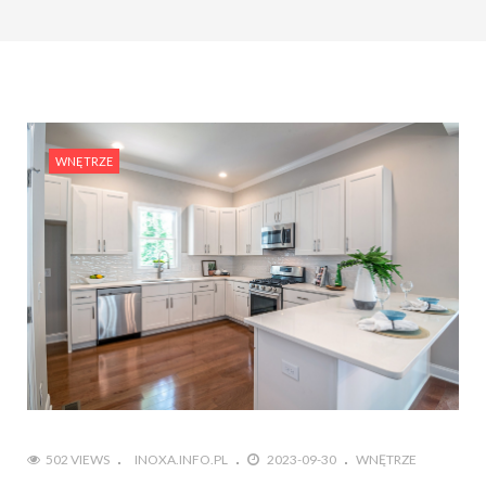
#Rośliny w aranżacji wnętrza: jak ożywić swoje
mieszkanie przy pomocy zieleni?
#Projektowanie wnętrz w stylu retro: Powrót do
vintage i nostalgii
WNĘTRZE
502 VIEWS
INOXA.INFO.PL
2023-09-30
WNĘTRZE