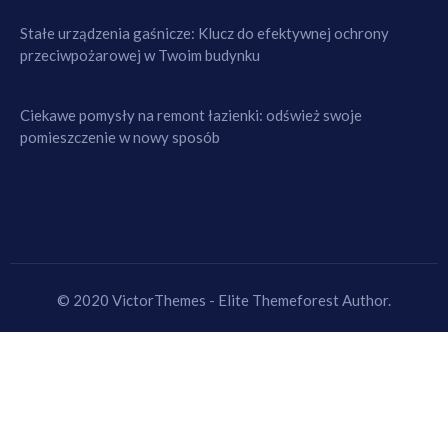
Stałe urządzenia gaśnicze: Klucz do efektywnej ochrony
przeciwpożarowej w Twoim budynku
Ciekawe pomysły na remont łazienki: odśwież swoje
pomieszczenie w nowy sposób
© 2020 VictorThemes - Elite Themeforest Author.