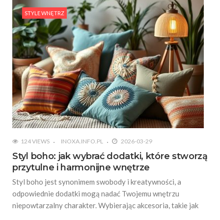
STYLE WNĘTRZ
124 VIEWS
INOXA.INFO.PL
2026-03-29
Styl boho: jak wybrać dodatki, które stworzą
przytulne i harmonijne wnętrze
Styl boho jest synonimem swobody i kreatywności, a
odpowiednie dodatki mogą nadać Twojemu wnętrzu
niepowtarzalny charakter. Wybierając akcesoria, takie jak