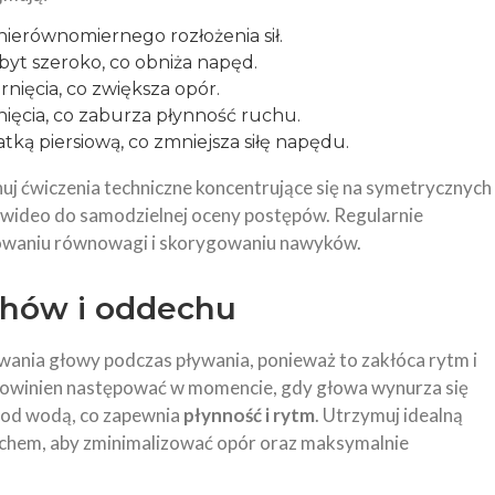
ierównomiernego rozłożenia sił.
yt szeroko, co obniża napęd.
nięcia, co zwiększa opór.
ięcia, co zaburza płynność ruchu.
ką piersiową, co zmniejsza siłę napędu.
uj ćwiczenia techniczne koncentrujące się na symetrycznych
ń wideo do samodzielnej oceny postępów. Regularnie
owaniu równowagi i skorygowaniu nawyków.
chów i oddechu
ania głowy podczas pływania, ponieważ to zakłóca rytm i
owinien następować w momencie, gdy głowa wynurza się
pod wodą, co zapewnia
płynność i rytm
. Utrzymuj idealną
dechem, aby zminimalizować opór oraz maksymalnie