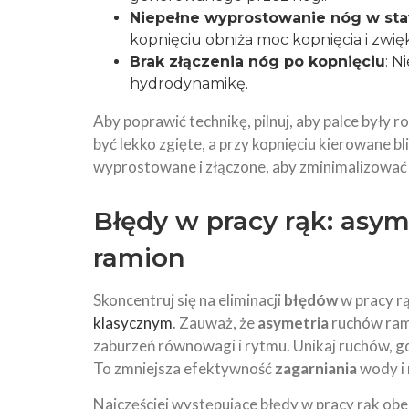
Niepełne wyprostowanie nóg w st
kopnięciu obniża moc kopnięcia i zwię
Brak złączenia nóg po kopnięciu
: N
hydrodynamikę.
Aby poprawić technikę, pilnuj, aby palce były
być lekko zgięte, a przy kopnięciu kierowane blis
wyprostowane i złączone, aby zminimalizować
Błędy w pracy rąk: asym
ramion
Skoncentruj się na eliminacji
błędów
w pracy r
klasycznym
. Zauważ, że
asymetria
ruchów ram
zaburzeń równowagi i rytmu. Unikaj ruchów, gd
To zmniejsza efektywność
zagarniania
wody i 
Najczęściej występujące błędy w pracy rąk obe