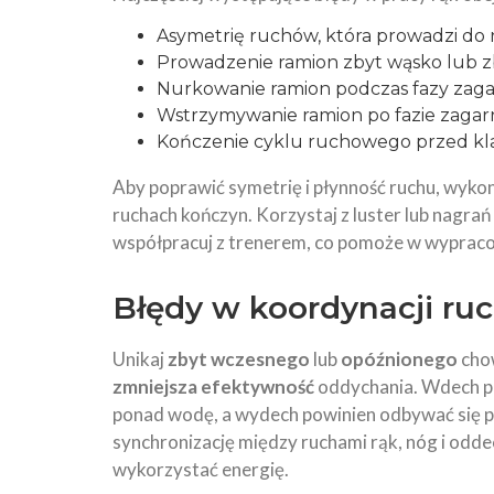
Asymetrię ruchów, która prowadzi do n
Prowadzenie ramion zbyt wąsko lub zb
Nurkowanie ramion podczas fazy zagar
Wstrzymywanie ramion po fazie zagarn
Kończenie cyklu ruchowego przed klat
Aby poprawić symetrię i płynność ruchu, wykon
ruchach kończyn. Korzystaj z luster lub nagra
współpracuj z trenerem, co pomoże w wyprac
Błędy w koordynacji ru
Unikaj
zbyt wczesnego
lub
opóźnionego
chow
zmniejsza efektywność
oddychania. Wdech p
ponad wodę, a wydech powinien odbywać się 
synchronizację między ruchami rąk, nóg i od
wykorzystać energię.