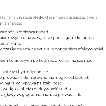
agą na najczęstsze
błędy
, które mogą ograniczać Twoją
źnień należą:
za opór i zmniejsza napęd.
iodrowych oraz za wysokie podciąganie kolan, co
zenia rytmu.
dczas kopnięcia, co skutkuje obniżeniem efektywności
ach kolanowych po kopnięciu, co zmniejsza moc
, co obniża hydrodynamikę.
e prowadzić do nierównomiernego rozkładu sił.
wnątrz, co wpływa na stabilność.
d wodę, co obniża efektywność ruchu.
a głowy względem ramion, co prowadzi do
as oddechu, co wprowadza dodatkowy opór.