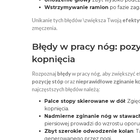
Wstrzymywanie ramion
po fazie zag
Unikanie tych błędów \zwiększa Twoją
efekt
zmęczenia.
Błędy w pracy nóg: pozyc
kopnięcia
Rozpoznaj
błędy
w pracy nóg, aby zwiększyć 
pozycję stóp
oraz
nieprawidłowe zginanie k
najczęstszych błędów należą:
Palce stopy skierowane w dół
: Zgię
kopnięcia.
Nadmierne zginanie nóg w stawac
piersiowej prowadzi do wzrostu oporu 
Zbyt szerokie odwodzenie kolan
: 
generowanego przez nogi.