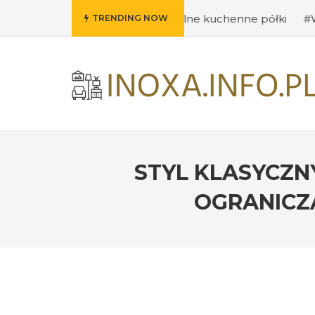
ysły na oryginalne kuchenne półki
#Wybieramy odpowie
TRENDING NOW
STYL KLASYCZN
OGRANICZ