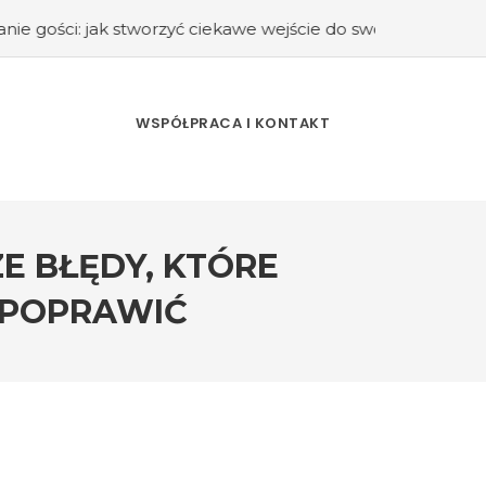
worzyć ciekawe wejście do swojego domu?
#Kuchnia retro –
WSPÓŁPRACA I KONTAKT
E BŁĘDY, KTÓRE
 POPRAWIĆ