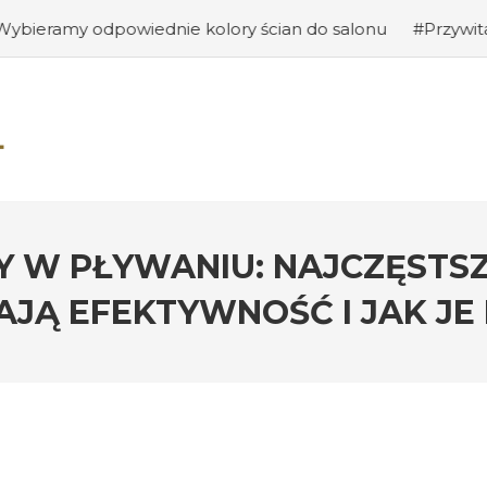
dnie kolory ścian do salonu
#Przywitanie gości: jak st
Y W PŁYWANIU: NAJCZĘSTSZ
AJĄ EFEKTYWNOŚĆ I JAK JE