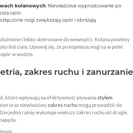
awach kolanowych
: Niewłaściwe wyprostowanie po
ksza opór.
iezłączone nogi zwiększają opór i obniżają
 rozluźnione i lekko skierowane do wewnątrz. Kolana powinny
ko linii ciała. Upewnij się, że po kopnięciu nogi są w pełni
 opór w wodzie.
etria, zakres ruchu i zanurzani
ąk, które wpływają na efektywność pływania
stylem
ion oraz niewłaściwy
zakres ruchu
mogą prowadzić do
zie jedno ramię wykonuje większy zakres ruchu niż drugie.
napędu.
jmują: