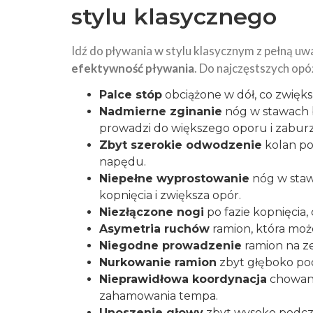
stylu
klasycznego
Idź do pływania w stylu klasycznym z pełną uw
efektywność pływania
. Do najczęstszych opó
Palce stóp
obciążone w dół, co zwięks
Nadmierne zginanie
nóg w stawach b
prowadzi do większego oporu i zabur
Zbyt szerokie odwodzenie
kolan po
napędu.
Niepełne wyprostowanie
nóg w staw
kopnięcia i zwiększa opór.
Niezłączone nogi
po fazie kopnięcia
Asymetria ruchów
ramion, która moż
Niegodne prowadzenie
ramion na ze
Nurkowanie ramion
zbyt głęboko po
Nieprawidłowa koordynacja
chowani
zahamowania tempa.
Unoszenie głowy
zbyt wysoko podcz