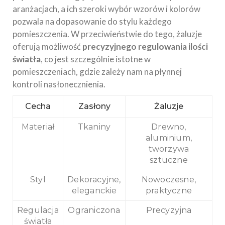
aranżacjach, a ich szeroki wybór wzorów i kolorów
pozwala na dopasowanie do stylu każdego
pomieszczenia. W przeciwieństwie do tego, żaluzje
oferują możliwość
precyzyjnego regulowania ilości
światła
, co jest szczególnie istotne w
pomieszczeniach, gdzie zależy nam na płynnej
kontroli nasłonecznienia.
Cecha
Zasłony
Żaluzje
Materiał
Tkaniny
Drewno,
aluminium,
tworzywa
sztuczne
Styl
Dekoracyjne,
Nowoczesne,
eleganckie
praktyczne
Regulacja
Ograniczona
Precyzyjna
światła