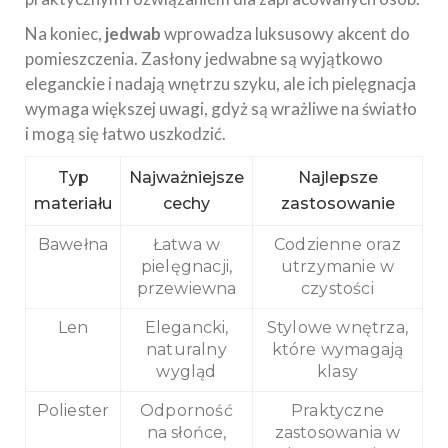
Na koniec,
jedwab
wprowadza luksusowy akcent do
pomieszczenia. Zasłony jedwabne są wyjątkowo
eleganckie i nadają wnętrzu szyku, ale ich pielęgnacja
wymaga większej uwagi, gdyż są wrażliwe na światło
i mogą się łatwo uszkodzić.
Typ
Najważniejsze
Najlepsze
materiału
cechy
zastosowanie
Bawełna
Łatwa w
Codzienne oraz
pielęgnacji,
utrzymanie w
przewiewna
czystości
Len
Elegancki,
Stylowe wnętrza,
naturalny
które wymagają
wygląd
klasy
Poliester
Odporność
Praktyczne
na słońce,
zastosowania w