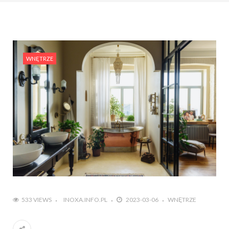
WNĘTRZE
533 VIEWS
INOXA.INFO.PL
2023-03-06
WNĘTRZE