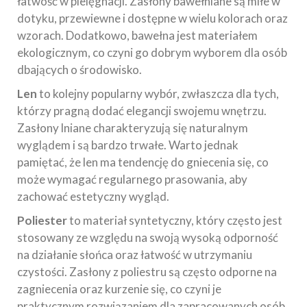
łatwość w pielęgnacji. Zasłony bawełniane są miłe w
dotyku, przewiewne i dostępne w wielu kolorach oraz
wzorach. Dodatkowo, bawełna jest materiałem
ekologicznym, co czyni go dobrym wyborem dla osób
dbających o środowisko.
Len
to kolejny popularny wybór, zwłaszcza dla tych,
którzy pragną dodać elegancji swojemu wnętrzu.
Zasłony lniane charakteryzują się naturalnym
wyglądem i są bardzo trwałe. Warto jednak
pamiętać, że len ma tendencję do gniecenia się, co
może wymagać regularnego prasowania, aby
zachować estetyczny wygląd.
Poliester
to materiał syntetyczny, który często jest
stosowany ze względu na swoją wysoką odporność
na działanie słońca oraz łatwość w utrzymaniu
czystości. Zasłony z poliestru są często odporne na
zagniecenia oraz kurzenie się, co czyni je
praktycznym rozwiązaniem dla zapracowanych osób.