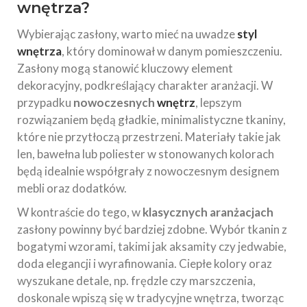
wnętrza?
Wybierając zasłony, warto mieć na uwadze
styl
wnętrza
, który dominował w danym pomieszczeniu.
Zasłony mogą stanowić kluczowy element
dekoracyjny, podkreślający charakter aranżacji. W
przypadku
nowoczesnych
wnętrz
, lepszym
rozwiązaniem będą gładkie, minimalistyczne tkaniny,
które nie przytłoczą przestrzeni. Materiały takie jak
len, bawełna lub poliester w stonowanych kolorach
będą idealnie współgrały z nowoczesnym designem
mebli oraz dodatków.
W kontraście do tego, w
klasycznych aranżacjach
zasłony powinny być bardziej zdobne. Wybór tkanin z
bogatymi wzorami, takimi jak aksamity czy jedwabie,
doda elegancji i wyrafinowania. Ciepłe kolory oraz
wyszukane detale, np. frędzle czy marszczenia,
doskonale wpiszą się w tradycyjne wnętrza, tworząc