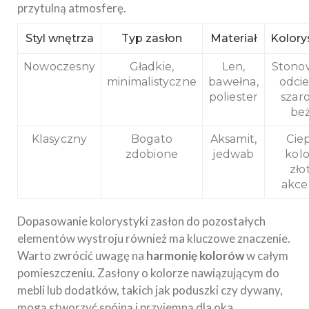
przytulną atmosferę.
Styl wnętrza
Typ zasłon
Materiał
Kolory
Nowoczesny
Gładkie,
Len,
Stono
minimalistyczne
bawełna,
odcie
poliester
szaro
be
Klasyczny
Bogato
Aksamit,
Cie
zdobione
jedwab
kolo
zło
akce
Dopasowanie kolorystyki zasłon do pozostałych
elementów wystroju również ma kluczowe znaczenie.
Warto zwrócić uwagę na
harmonię kolorów
w całym
pomieszczeniu. Zasłony o kolorze nawiązującym do
mebli lub dodatków, takich jak poduszki czy dywany,
mogą stworzyć spójną i przyjemną dla oka