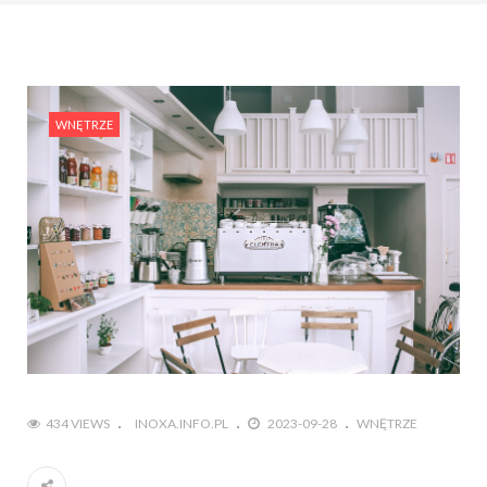
WNĘTRZE
434 VIEWS
INOXA.INFO.PL
2023-09-28
WNĘTRZE