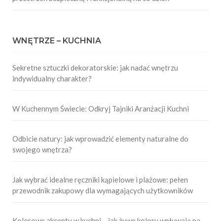
WNĘTRZE – KUCHNIA
Sekretne sztuczki dekoratorskie: jak nadać wnętrzu
indywidualny charakter?
W Kuchennym Świecie: Odkryj Tajniki Aranżacji Kuchni
Odbicie natury: jak wprowadzić elementy naturalne do
swojego wnętrza?
Jak wybrać idealne ręczniki kąpielowe i plażowe: pełen
przewodnik zakupowy dla wymagających użytkowników
Kolorowe akcenty w kuchni – jak żywe kolory wpływają na