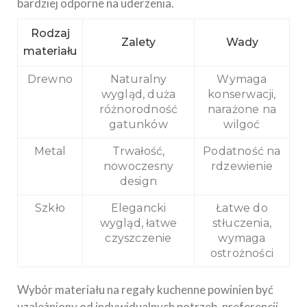
bardziej odporne na uderzenia.
Rodzaj
Zalety
Wady
materiału
Drewno
Naturalny
Wymaga
wygląd, duża
konserwacji,
różnorodność
narażone na
gatunków
wilgoć
Metal
Trwałość,
Podatność na
nowoczesny
rdzewienie
design
Szkło
Elegancki
Łatwe do
wygląd, łatwe
stłuczenia,
czyszczenie
wymaga
ostrożności
Wybór materiału na regały kuchenne powinien być
uzależniony od indywidualnych potrzeb, preferencji