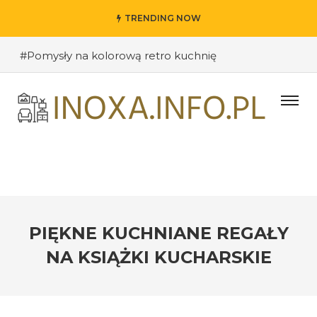
TRENDING NOW
#Pomysły na kolorową retro kuchnię
#Pomysły na oryginalne kuchenne półki
#Wybieramy odpowiednie kolory ścian do salonu
#Przywitanie gości: jak stworzyć ciekawe wejście do
swojego domu?
#Kuchnia retro – inspiracje sprzed lat
#Techniki DIY w dekoracji wnętrz – jak nadać
pomieszczeniu osobisty charakter
PIĘKNE KUCHNIANE REGAŁY
#Jak stworzyć industrialne wnętrze w loftowym
NA KSIĄŻKI KUCHARSKIE
stylu
#Funkcjonalne półki i szafki kuchenne – jak dobrze
zorganizować przestrzeń?