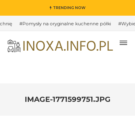
TRENDING NOW
ię
#Pomysły na oryginalne kuchenne półki
#Wybieramy
IMAGE-1771599751.JPG