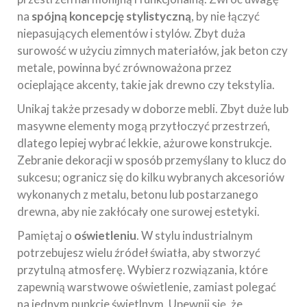
na
spójną koncepcję stylistyczną
, by nie łączyć
niepasujących elementów i stylów. Zbyt duża
surowość w użyciu zimnych materiałów, jak beton czy
metale, powinna być zrównoważona przez
ocieplające akcenty, takie jak drewno czy tekstylia.
Unikaj także przesady w doborze mebli. Zbyt duże lub
masywne elementy mogą przytłoczyć przestrzeń,
dlatego lepiej wybrać lekkie, ażurowe konstrukcje.
Zebranie dekoracji w sposób przemyślany to klucz do
sukcesu; ogranicz się do kilku wybranych akcesoriów
wykonanych z metalu, betonu lub postarzanego
drewna, aby nie zakłócały one surowej estetyki.
Pamiętaj o
oświetleniu
. W stylu industrialnym
potrzebujesz wielu źródeł światła, aby stworzyć
przytulną atmosferę. Wybierz rozwiązania, które
zapewnią warstwowe oświetlenie, zamiast polegać
na jednym punkcie świetlnym. Upewnij się, że