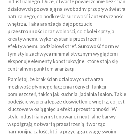
industrialnego. Duże, otwarte powierzchnie bez ścian
działowych pozwalają na swobodny przepływ światła
naturalnego, co podkreśla surowość i autentyczność
wnętrza. Taka aranżacja daje poczucie
przestronności
oraz wolności, co z kolei sprzyja
kreatywnemu wykorzystaniu przestrzeni i
efektywnemu podziałowi stref.
Surowość form
w
tym stylu zachwyca minimalistycznym wyglądem i
eksponuje elementy konstrukcyjne, które stają się
centralnym punktem aranżacji.
Pamiętaj, że brak ścian działowych stwarza
możliwość płynnego łączenia różnych funkcji
pomieszczeń, takich jak kuchnia, jadalnia i salon. Takie
podejście wspiera lepsze doświetlenie wnętrz, co jest
kluczowe w osiągnięciu efektu przestronności. W
stylu industrialnym stonowane i neutralne barwy
współgrają z otwartą przestrzenią, tworząc
harmonijną całość, która przyciąga uwagę swoim