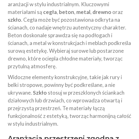
aranżacji w stylu industrialnym. Kluczowymi
materiałami są
cegła
,
beton
,
metal
,
drewno
oraz
szkło
. Cegła może być pozostawiona odkryta na
ścianach, co nadaje wnętrzu autentyczny charakter.
Beton doskonale sprawdza się na podłogach i
ścianach, a metal w konstrukcjach i meblach podkreśla
surową estetykę. Wybieraj surowe lub postarzone
drewno, które ociepla chłodne materiały, tworząc
przytulną atmosferę.
Widoczne elementy konstrukcyjne, takie jak rury i
belki stropowe, powinny być podkreślane, a nie
ukrywane.
Szkło
stosuj w przeszklonych ściankach
działowych lub drzwiach, co wprowadza otwartą i
przejrzystą przestrzeń. Te materiały łączą
funkcjonalność z estetyką, tworząc harmonijną całość
w stylu industrialnym.
Aranżacja przestrzeni zgodna z