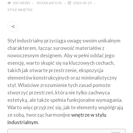
102 VIEWS
INOXA.INFO.PL
2026-05-25
STYLE WNĘTRZ
Styl industrialny przyciąga uwagę swoim unikalnym
charakterem, łącząc surowość materiałów z
nowoczesnym designem. Aby w pełni oddać jego
esencję, warto skupić się na kluczowych cechach,
takich jak otwarte przestrzenie, ekspozycja
elementów konstrukcyjnych oraz minimalistyczny
styl. Właściwe zrozumienie tych zasad pomoże
stworzyć przestrzeń, która nie tylko zachwyca
estetyką, ale także spełnia funkcjonalne wymagania.
Warto więc przyjrzeć się, jak te elementy współgrają
ze sobą, tworząc harmonijne
wnętrze w stylu
industrialnym
.