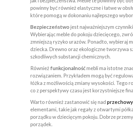
jak i bezpieczeństwa. Meble te powinny być do
powinny być również elastyczne i łatwe w obs
które pomogą w dokonaniu najlepszego wybor
Bezpieczeństwo
jest najważniejszym czynniki
Wybierając meble do pokoju dziecięcego, zwr
zmniejszą ryzyko urazów. Ponadto, wybieraj ma
dziecka. Drewno oraz ekologiczne tworzywa s
szkodliwych substancji chemicznych.
Również
funkcjonalność
mebli ma istotne zna
rozwiązaniem. Przykładem mogą być regulowa
łóżka z możliwością zmiany wysokości. Tego r
co z perspektywy czasu jest korzystniejsze fi
Warto również zastanowić się nad
przechow
elementami, takie jak regały z otwartymi pół
porządku w dziecięcym pokoju. Dobrze przemy
porządek.