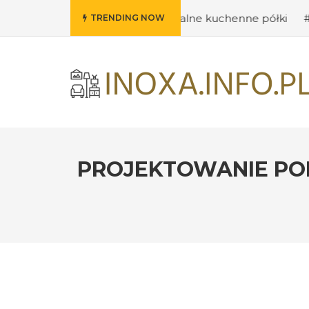
ysły na oryginalne kuchenne półki
#Wybieramy odpowie
TRENDING NOW
PROJEKTOWANIE POK