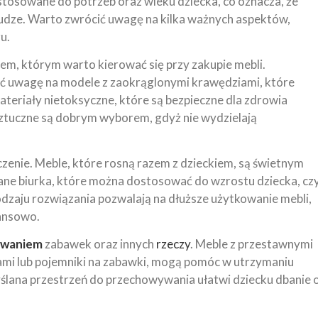
stosowane do potrzeb oraz wieku dziecka, co oznacza, że
łudze. Warto zwrócić uwagę na kilka ważnych aspektów,
u.
em, którym warto kierować się przy zakupie mebli.
óć uwagę na modele z zaokrąglonymi krawędziami, które
teriały nietoksyczne, które są bezpieczne dla zdrowia
ztuczne są dobrym wyborem, gdyż nie wydzielają
czenie. Meble, które rosną razem z dzieckiem, są świetnym
ne biurka, które można dostosować do wzrostu dziecka, cz
odzaju rozwiązania pozwalają na dłuższe użytkowanie mebli,
nansowo.
ywaniem
zabawek oraz innych
rzeczy
. Meble z przestawnymi
kami lub pojemniki na zabawki, mogą pomóc w utrzymaniu
ślana przestrzeń do przechowywania ułatwi dziecku dbanie 