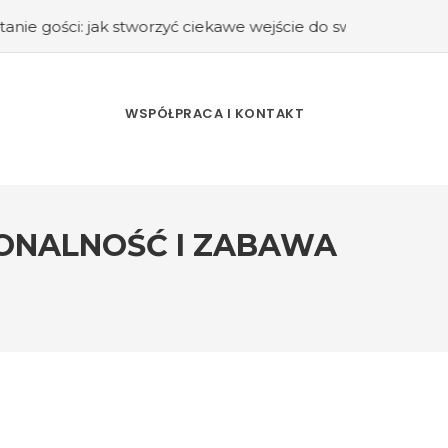
worzyć ciekawe wejście do swojego domu?
#Kuchnia retro 
WSPÓŁPRACA I KONTAKT
JONALNOŚĆ I ZABAWA