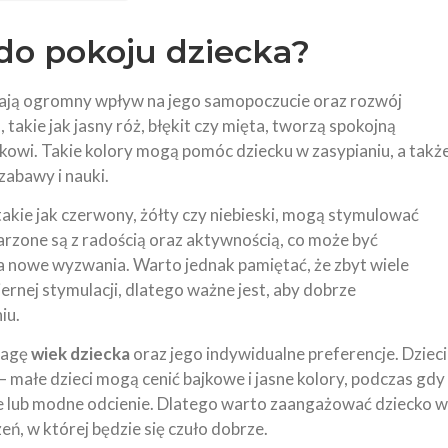
do pokoju dziecka?
 mają ogromny wpływ na jego samopoczucie oraz rozwój
e
, takie jak jasny róż, błękit czy mięta, tworzą spokojną
kowi. Takie kolory mogą pomóc dziecku w zasypianiu, a takż
zabawy i nauki.
 takie jak czerwony, żółty czy niebieski, mogą stymulować
jarzone są z radością oraz aktywnością, co może być
 na nowe wyzwania. Warto jednak pamiętać, że zbyt wiele
nej stymulacji, dlatego ważne jest, aby dobrze
iu.
wagę
wiek dziecka
oraz jego indywidualne preferencje. Dzieci
małe dzieci mogą cenić bajkowe i jasne kolory, podczas gdy
 lub modne odcienie. Dlatego warto zaangażować dziecko w
ń, w której będzie się czuło dobrze.