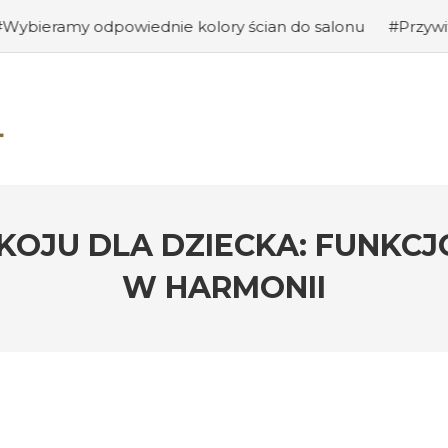
dnie kolory ścian do salonu
#Przywitanie gości: jak st
OJU DLA DZIECKA: FUNKC
W HARMONII