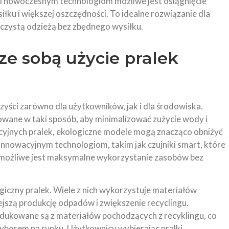
i nowoczesnym technologiom możliwe jest osiągnięcie
łku i większej oszczędności. To idealne rozwiązanie dla
 czystą odzieżą bez zbędnego wysiłku.
 ze sobą użycie pralek
zyści zarówno dla użytkowników, jak i dla środowiska.
owane w taki sposób, aby minimalizować zużycie wody i
ycyjnych pralek, ekologiczne modele mogą znacząco obniżyć
 innowacyjnym technologiom, takim jak czujniki smart, które
, możliwe jest maksymalne wykorzystanie zasobów bez
iczny pralek. Wiele z nich wykorzystuje materiałów
jszą produkcję odpadów i zwiększenie recyclingu.
ukowane są z materiałów pochodzących z recyklingu, co
yborem na rynku. Użytkownicy wybierając pralki