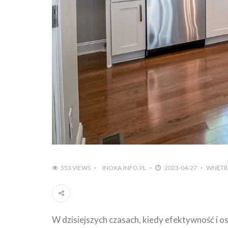
553 VIEWS
INOXA.INFO.PL
2023-04-27
WNĘTRZ
W dzisiejszych czasach, kiedy efektywność i o