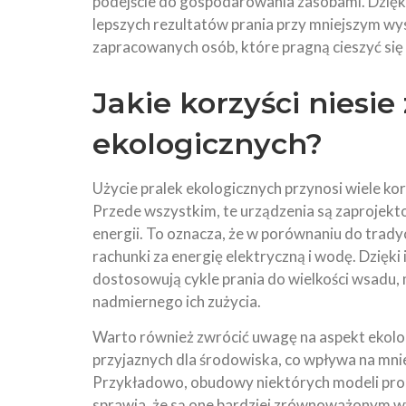
podejście do gospodarowania zasobami. Dzięk
lepszych rezultatów prania przy mniejszym wysi
zapracowanych osób, które pragną cieszyć się
Jakie korzyści niesie
ekologicznych?
Użycie pralek ekologicznych przynosi wiele kor
Przede wszystkim, te urządzenia są zaprojekt
energii. To oznacza, że w porównaniu do trad
rachunki za energię elektryczną i wodę. Dzięki
dostosowują cykle prania do wielkości wsadu
nadmiernego ich zużycia.
Warto również zwrócić uwagę na aspekt ekolog
przyjaznych dla środowiska, co wpływa na mnie
Przykładowo, obudowy niektórych modeli prod
sprawia, że są one bardziej zrównoważonym w