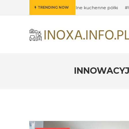
mysły na oryginalne kuchenne półki
#Wybieramy odpowi
TRENDING NOW
INNOWACYJ