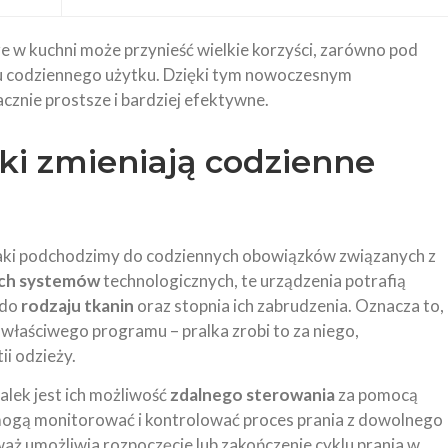
e w kuchni może przynieść wielkie korzyści, zarówno pod
tu codziennego użytku. Dzięki tym nowoczesnym
cznie prostsze i bardziej efektywne.
lki zmieniają codzienne
w jaki podchodzimy do codziennych obowiązków związanych z
ch systemów
technologicznych, te urządzenia potrafią
 do
rodzaju tkanin
oraz stopnia ich zabrudzenia. Oznacza to,
 właściwego programu – pralka zrobi to za niego,
ii odzieży.
alek jest ich możliwość
zdalnego sterowania
za pomocą
mogą monitorować i kontrolować proces prania z dowolnego
aż umożliwia rozpoczęcie lub zakończenie cyklu prania w