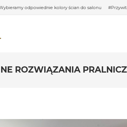
ednie kolory ścian do salonu
#Przywitanie gości: jak s
NE ROZWIĄZANIA PRALNICZ