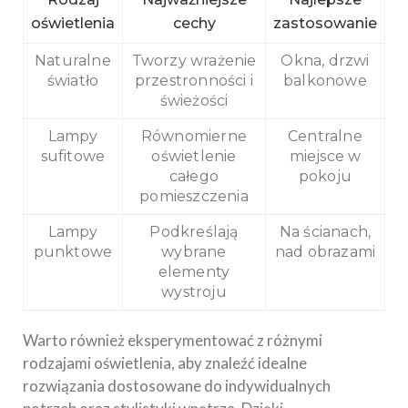
oświetlenia
cechy
zastosowanie
Naturalne
Tworzy wrażenie
Okna, drzwi
światło
przestronności i
balkonowe
świeżości
Lampy
Równomierne
Centralne
sufitowe
oświetlenie
miejsce w
całego
pokoju
pomieszczenia
Lampy
Podkreślają
Na ścianach,
punktowe
wybrane
nad obrazami
elementy
wystroju
Warto również eksperymentować z różnymi
rodzajami oświetlenia, aby znaleźć idealne
rozwiązania dostosowane do indywidualnych