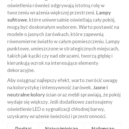
oświetlenia również odgrywają istotną rolę w
tworzeniu wrażenia większej przestrzeni.
Lampy
sufitowe
, które uniwersalnie oświetlają cały pokój,
mogą być doskonałym wyborem. Warto postawić na
modele o jasnych żarówkach, które zapewnią
równomierne światło w całym pomieszczeniu. Lampy
punktowe, umieszczone w strategicznych miejscach,
takich jak kąciki czy nad obrazami, tworzą głębię i
kierunkują wzrok na interesujące elementy
dekoracyjne.
Aby osiągnąć najlepszy efekt, warto zwrócić uwagę
na kolorystykę i intensywność żarówek.
Jasne i
neutralne kolory
ścian oraz mebli sprawiają, że pokój
wydaje się większy. Jeśli dodatkowo zastosujemy
oświetlenie LED o sygnalizacji chłodnej barwy,
uzyskamy wrażenie świeżości i przestronności.
Rodzaj
Najważniejsze
Najlepsze