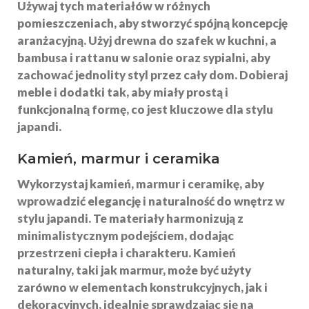
Używaj tych materiałów w różnych
pomieszczeniach, aby stworzyć spójną koncepcję
aranżacyjną. Użyj drewna do szafek w kuchni, a
bambusa i rattanu w salonie oraz sypialni, aby
zachować jednolity styl przez cały dom. Dobieraj
meble i dodatki tak, aby miały prostą i
funkcjonalną formę, co jest kluczowe dla stylu
japandi.
Kamień, marmur i ceramika
Wykorzystaj
kamień
,
marmur
i
ceramikę
, aby
wprowadzić elegancję i naturalność do wnętrz w
stylu japandi. Te materiały harmonizują z
minimalistycznym podejściem, dodając
przestrzeni ciepła i charakteru. Kamień
naturalny, taki jak marmur, może być użyty
zarówno w elementach konstrukcyjnych, jak i
dekoracyjnych, idealnie sprawdzając się na