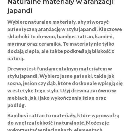
Naturalne materiały w aranżacji
japandi
Wybierz
naturalne materiały
, aby stworzyć
autentyczną aranżację w stylu japandi. Kluczowe
składniki to
drewno
,
bambus
,
rattan
,
kamień
,
marmur
oraz
ceramika
. Te materiały nie tylko
dodają ciepła, ale także podkreślają bliskość z
naturą.
Drewno
jest fundamentalnym materiałem w
stylu japandi. Wybierz jasne gatunki, takie jak
sosna, jesion czy dąb, które doskonale wpisują się
w estetykę tego stylu. Użyj drewna zarówno w
meblach, jak i jako wykończenia ścian oraz
podłóg.
Bambus
i
rattan
to materiały, które wprowadzą
do wnętrza lekkość i naturalność. Możesz je
wykorzystać w plecionkach, elementach