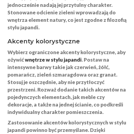
jednocześnie nadają jej przytulny charakter.
Stonowane odcienie zieleni wprowadzają do
wnętrza element natury, co jest zgodne z filozofią
stylu japandi.
Akcenty kolorystyczne
Wybierz
ograniczone akcenty kolorystyczne
, aby
ożywić
wnętrze w stylu japandi
. Postaw na
intensywne barwy takie jak
czerwień
,
żółć
,
pomarańcz
,
zieleń szmaragdowa
oraz
granat
.
Stosuj je oszczędnie, aby nie przytłoczyć
przestrzeni. Rozważ dodanie takich akcentów na
pojedynczych elementach, jak meble czy
dekoracje, a także na jednej ścianie, co podkreśli
indywidualny charakter pomieszczenia.
Zastosowanie akcentów kolorystycznych w stylu
japandi powinno być przemyślane. Dzięki