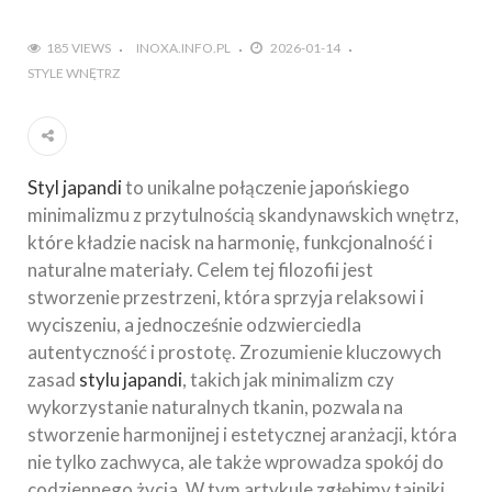
185 VIEWS
INOXA.INFO.PL
2026-01-14
STYLE WNĘTRZ
Styl japandi
to unikalne połączenie japońskiego
minimalizmu z przytulnością skandynawskich wnętrz,
które kładzie nacisk na harmonię, funkcjonalność i
naturalne materiały. Celem tej filozofii jest
stworzenie przestrzeni, która sprzyja relaksowi i
wyciszeniu, a jednocześnie odzwierciedla
autentyczność i prostotę. Zrozumienie kluczowych
zasad
stylu japandi
, takich jak minimalizm czy
wykorzystanie naturalnych tkanin, pozwala na
stworzenie harmonijnej i estetycznej aranżacji, która
nie tylko zachwyca, ale także wprowadza spokój do
codziennego życia. W tym artykule zgłębimy tajniki