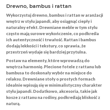
Drewno, bambus i rattan
Wykorzystuj
drewno
,
bambus
i
rattan
w aranżacji
wnętrz w stylu japandi, aby osiągnąć ciepły i
naturalny efekt. Drewniane meble w tym stylu
często mają surowe wykończenie, co podkreśla
ich autentyczność i trwałość. Rattan i bambus
dodają lekkości i tekstury, co sprawia, że
przestrzeń wydaje się bardziej przytulna.
Postaw na elementy, które wprowadzą do
wnętrza harmonię. Plecione fotele z rattanu lub
bambusa to doskonały wybór na miejsce do
relaksu. Drewniane stoły o prostych formach
idealnie wpisują się w minimalistyczny charakter
stylu japandi. Dodatkowo, akcesoria, takie jak
kosze z rattanu na rośliny, podkreślają bliskość z
naturą.