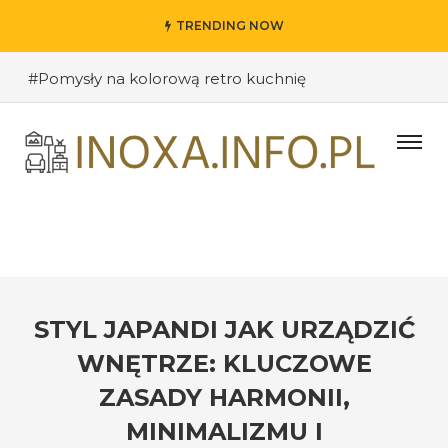
TRENDING NOW
#Pomysły na kolorową retro kuchnię
#Pomysły na oryginalne kuchenne półki
#Wybieramy odpowiednie kolory ścian do salonu
#Przywitanie gości: jak stworzyć ciekawe wejście do
swojego domu?
#Kuchnia retro – inspiracje sprzed lat
#Techniki DIY w dekoracji wnętrz – jak nadać
pomieszczeniu osobisty charakter
STYL JAPANDI JAK URZĄDZIĆ
#Jak stworzyć industrialne wnętrze w loftowym
WNĘTRZE: KLUCZOWE
stylu
ZASADY HARMONII,
#Funkcjonalne półki i szafki kuchenne – jak dobrze
MINIMALIZMU I
zorganizować przestrzeń?