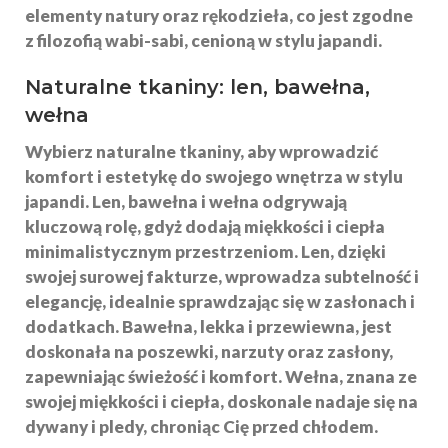
elementy natury oraz rękodzieła, co jest zgodne
z filozofią wabi-sabi, cenioną w stylu japandi.
Naturalne tkaniny: len, bawełna,
wełna
Wybierz naturalne tkaniny, aby wprowadzić
komfort i estetykę do swojego wnętrza w stylu
japandi.
Len
,
bawełna
i
wełna
odgrywają
kluczową rolę, gdyż dodają miękkości i ciepła
minimalistycznym przestrzeniom. Len, dzięki
swojej surowej fakturze, wprowadza subtelność i
elegancję, idealnie sprawdzając się w zasłonach i
dodatkach. Bawełna, lekka i przewiewna, jest
doskonała na poszewki, narzuty oraz zasłony,
zapewniając świeżość i komfort. Wełna, znana ze
swojej miękkości i ciepła, doskonale nadaje się na
dywany i pledy, chroniąc Cię przed chłodem.