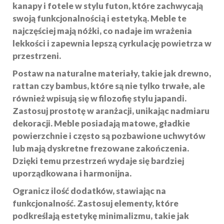
kanapy i fotele w stylu futon, które zachwycają
swoją funkcjonalnością i estetyką. Meble te
najczęściej mają nóżki, co nadaje im wrażenia
lekkości i zapewnia lepszą cyrkulację powietrza w
przestrzeni.
Postaw na naturalne materiały, takie jak drewno,
rattan czy bambus, które są nie tylko trwałe, ale
również wpisują się w filozofię
stylu japandi
.
Zastosuj prostotę w aranżacji, unikając nadmiaru
dekoracji. Meble posiadają matowe, gładkie
powierzchnie i często są pozbawione uchwytów
lub mają dyskretne frezowane zakończenia.
Dzięki temu przestrzeń wydaje się bardziej
uporządkowana i harmonijna.
Ogranicz ilość dodatków, stawiając na
funkcjonalność
. Zastosuj elementy, które
podkreślają estetykę minimalizmu, takie jak