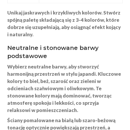
Unikaj jaskrawych i krzykliwych kolorów. Stwórz
spójną paletę składającą się z 3-4 kolorów, które
dobrze się uzupełniają, aby osiągnąć efekt kojący
i naturalny.
Neutralne i stonowane barwy
podstawowe
Wybierz
neutralne barwy
, aby stworzyć
harmonijną przestrzeń w stylu japandi. Kluczowe
kolory to
biel
,
beż
,
szarość
oraz
zieleni
w
odcieniach szałwiowym i oliwkowym. Te
stonowane kolory mają dominować, tworząc
atmosferę spokoju i lekkości, co sprzyja
relaksowi w pomieszczeniach.
Ściany pomalowane na
białą
lub
szaro-beżową
tonację optycznie powiększają przestrzeń, a