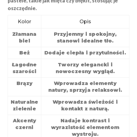
pastele, takie jak mięta czy błękit, stosując je
oszczędnie.
Kolor
Opis
Złamana
Przyjemny i spokojny,
biel
stanowi idealne tło.
Beż
Dodaje ciepła i przytulności.
Łagodne
Tworzy elegancki i
szarości
nowoczesny wygląd.
Brązy
Wprowadza elementy
natury, sprzyja relaksowi.
Naturalne
Wprowadza świeżość i
zielenie
kontakt z naturą.
Akcenty
Nadaje kontrast i
czerni
wyrazistość elementom
wystroju.