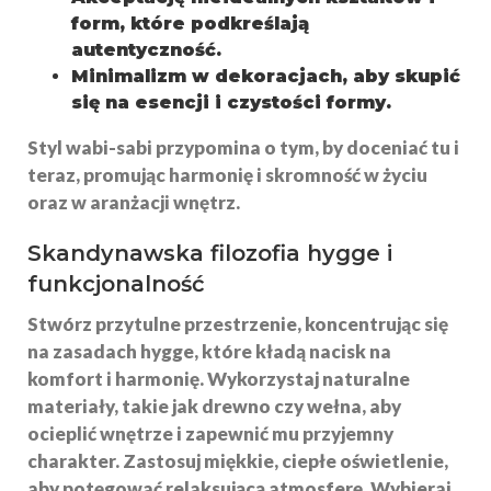
form, które podkreślają
autentyczność.
Minimalizm w dekoracjach, aby skupić
się na esencji i czystości formy.
Styl wabi-sabi przypomina o tym, by doceniać
tu i
teraz
, promując harmonię i skromność w życiu
oraz w aranżacji wnętrz.
Skandynawska filozofia hygge i
funkcjonalność
Stwórz
przytulne przestrzenie
, koncentrując się
na zasadach hygge, które kładą nacisk na
komfort i harmonię. Wykorzystaj naturalne
materiały, takie jak drewno czy wełna, aby
ocieplić wnętrze i zapewnić mu przyjemny
charakter. Zastosuj miękkie, ciepłe oświetlenie,
aby potęgować relaksującą atmosferę. Wybieraj