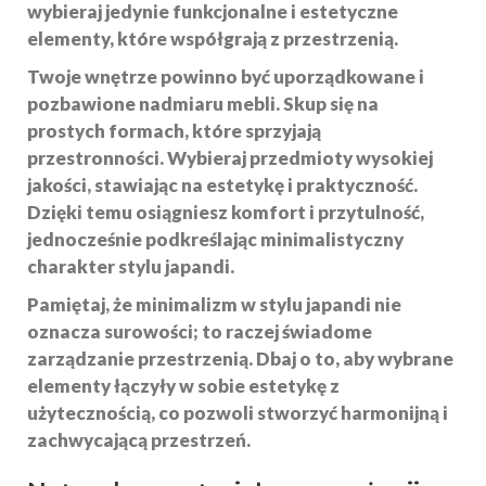
wybieraj jedynie
funkcjonalne
i estetyczne
elementy, które współgrają z przestrzenią.
Twoje wnętrze powinno być uporządkowane i
pozbawione nadmiaru mebli. Skup się na
prostych formach, które sprzyjają
przestronności. Wybieraj przedmioty wysokiej
jakości, stawiając na estetykę i praktyczność.
Dzięki temu osiągniesz
komfort
i przytulność,
jednocześnie podkreślając minimalistyczny
charakter stylu japandi.
Pamiętaj, że minimalizm w stylu japandi nie
oznacza surowości; to raczej świadome
zarządzanie przestrzenią. Dbaj o to, aby wybrane
elementy łączyły w sobie estetykę z
użytecznością, co pozwoli stworzyć harmonijną i
zachwycającą przestrzeń.