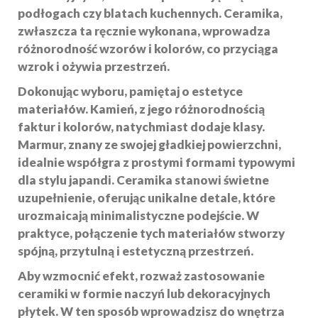
podłogach czy blatach kuchennych. Ceramika,
zwłaszcza ta ręcznie wykonana, wprowadza
różnorodność wzorów i kolorów, co przyciąga
wzrok i ożywia przestrzeń.
Dokonując wyboru, pamiętaj o estetyce
materiałów. Kamień, z jego różnorodnością
faktur i kolorów, natychmiast dodaje klasy.
Marmur, znany ze swojej gładkiej powierzchni,
idealnie współgra z prostymi formami typowymi
dla stylu japandi. Ceramika stanowi świetne
uzupełnienie, oferując unikalne detale, które
urozmaicają minimalistyczne podejście. W
praktyce, połączenie tych materiałów stworzy
spójną, przytulną i estetyczną przestrzeń.
Aby wzmocnić efekt, rozważ zastosowanie
ceramiki w formie naczyń lub dekoracyjnych
płytek. W ten sposób wprowadzisz do wnętrza