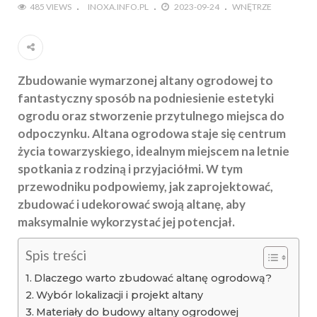
485 VIEWS
INOXA.INFO.PL
2023-09-24
WNĘTRZE
Zbudowanie wymarzonej altany ogrodowej to
fantastyczny sposób na podniesienie estetyki
ogrodu oraz stworzenie przytulnego miejsca do
odpoczynku. Altana ogrodowa staje się centrum
życia towarzyskiego, idealnym miejscem na letnie
spotkania z rodziną i przyjaciółmi. W tym
przewodniku podpowiemy, jak zaprojektować,
zbudować i udekorować swoją altanę, aby
maksymalnie wykorzystać jej potencjał.
Spis treści
Dlaczego warto zbudować altanę ogrodową?
Wybór lokalizacji i projekt altany
Materiały do budowy altany ogrodowej