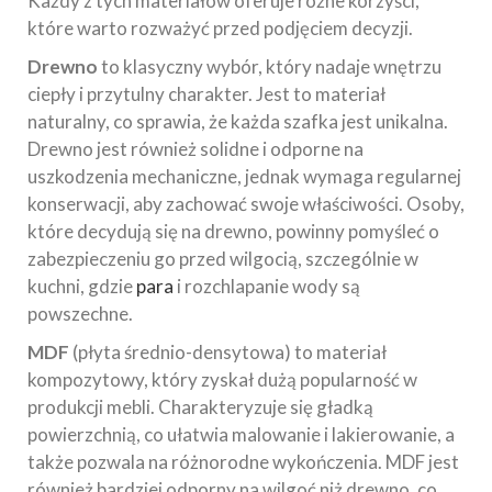
Każdy z tych materiałów oferuje różne korzyści,
które warto rozważyć przed podjęciem decyzji.
Drewno
to klasyczny wybór, który nadaje wnętrzu
ciepły i przytulny charakter. Jest to materiał
naturalny, co sprawia, że każda szafka jest unikalna.
Drewno jest również solidne i odporne na
uszkodzenia mechaniczne, jednak wymaga regularnej
konserwacji, aby zachować swoje właściwości. Osoby,
które decydują się na drewno, powinny pomyśleć o
zabezpieczeniu go przed wilgocią, szczególnie w
kuchni, gdzie
para
i rozchlapanie wody są
powszechne.
MDF
(płyta średnio-densytowa) to materiał
kompozytowy, który zyskał dużą popularność w
produkcji mebli. Charakteryzuje się gładką
powierzchnią, co ułatwia malowanie i lakierowanie, a
także pozwala na różnorodne wykończenia. MDF jest
również bardziej odporny na wilgoć niż drewno, co