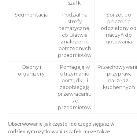
szafki
Segmentacja
Podział na
Sprzęt do
strefy
pieczenia
tematyczne,
oddzielony od
co ułatwia
naczyń do
znalezienie
gotowania
potrzebnych
przedmiotów
Osłony i
Pomagają w
Przechowywan
organizery
utrzymaniu
przypraw,
porządku i
narzędzi
zapobiegają
kuchennych
przewracaniu
się
przedmiotów
Obserwowanie, jak często i do czego sięgasz w
codziennym użytkowaniu szafek, może także