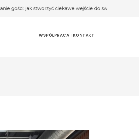
stworzyć ciekawe wejście do swojego domu?
#Kuchnia retr
WSPÓŁPRACA I KONTAKT