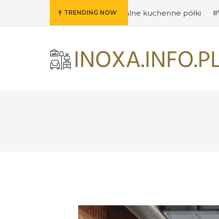
omysły na oryginalne kuchenne półki
#Wybieramy odpow
TRENDING NOW