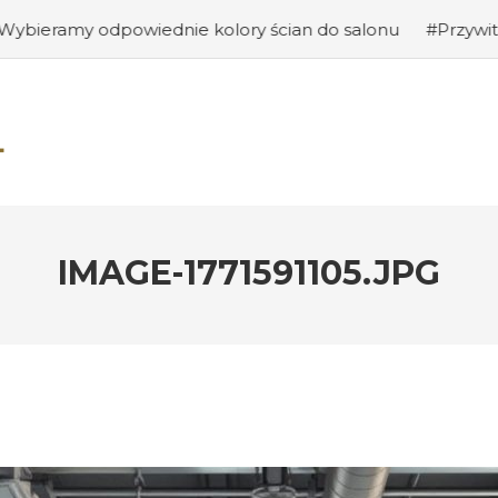
iednie kolory ścian do salonu
#Przywitanie gości: jak 
IMAGE-1771591105.JPG