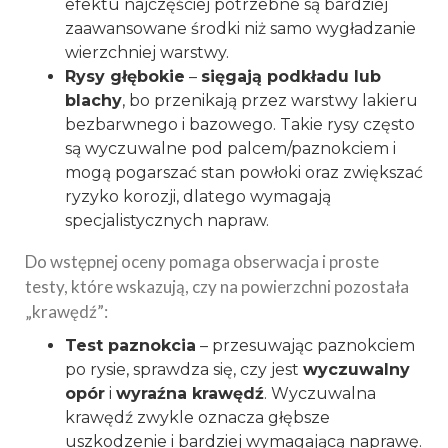
efektu najczęściej potrzebne są bardziej
zaawansowane środki niż samo wygładzanie
wierzchniej warstwy.
Rysy głębokie
–
sięgają podkładu lub
blachy
, bo przenikają przez warstwy lakieru
bezbarwnego i bazowego. Takie rysy często
są wyczuwalne pod palcem/paznokciem i
mogą pogarszać stan powłoki oraz zwiększać
ryzyko korozji, dlatego wymagają
specjalistycznych napraw.
Do wstępnej oceny pomaga obserwacja i proste
testy, które wskazują, czy na powierzchni pozostała
„krawędź”:
Test paznokcia
– przesuwając paznokciem
po rysie, sprawdza się, czy jest
wyczuwalny
opór
i
wyraźna krawędź
. Wyczuwalna
krawędź zwykle oznacza głębsze
uszkodzenie i bardziej wymagającą naprawę.