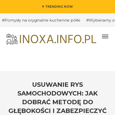
TRENDING NOW
sły na oryginalne kuchenne półki
#Wybieramy odpowiedn
USUWANIE RYS
SAMOCHODOWYCH: JAK
DOBRAĆ METODĘ DO
GŁĘBOKOŚCI I ZABEZPIECZYĆ