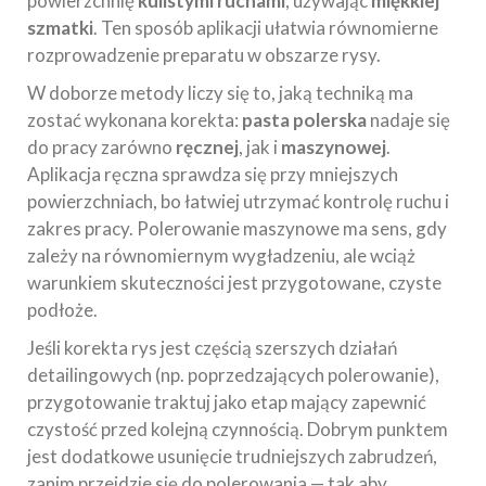
powierzchnię
kulistymi ruchami
, używając
miękkiej
szmatki
. Ten sposób aplikacji ułatwia równomierne
rozprowadzenie preparatu w obszarze rysy.
W doborze metody liczy się to, jaką techniką ma
zostać wykonana korekta:
pasta polerska
nadaje się
do pracy zarówno
ręcznej
, jak i
maszynowej
.
Aplikacja ręczna sprawdza się przy mniejszych
powierzchniach, bo łatwiej utrzymać kontrolę ruchu i
zakres pracy. Polerowanie maszynowe ma sens, gdy
zależy na równomiernym wygładzeniu, ale wciąż
warunkiem skuteczności jest przygotowane, czyste
podłoże.
Jeśli korekta rys jest częścią szerszych działań
detailingowych (np. poprzedzających polerowanie),
przygotowanie traktuj jako etap mający zapewnić
czystość przed kolejną czynnością. Dobrym punktem
jest dodatkowe usunięcie trudniejszych zabrudzeń,
zanim przejdzie się do polerowania — tak aby