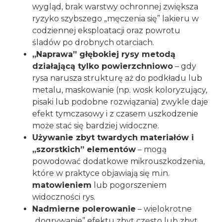
wygląd, brak warstwy ochronnej zwiększa
ryzyko szybszego „męczenia się” lakieru w
codziennej eksploatacji oraz powrotu
śladów po drobnych otarciach.
„Naprawa” głębokiej rysy metodą
działającą tylko powierzchniowo
– gdy
rysa narusza strukturę aż do podkładu lub
metalu, maskowanie (np. wosk koloryzujący,
pisaki lub podobne rozwiązania) zwykle daje
efekt tymczasowy i z czasem uszkodzenie
może stać się bardziej widoczne.
Używanie zbyt twardych materiałów i
„szorstkich” elementów
– mogą
powodować dodatkowe mikrouszkodzenia,
które w praktyce objawiają się m.in.
matowieniem
lub pogorszeniem
widoczności rys.
Nadmierne polerowanie
– wielokrotne
„dogrywanie” efektu zbyt często lub zbyt