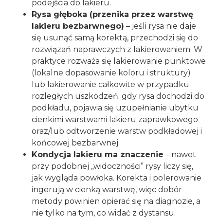
podejścia do lakieru.
Rysa głęboka (przenika przez warstwę
lakieru bezbarwnego)
– jeśli rysa nie daje
się usunąć samą korektą, przechodzi się do
rozwiązań naprawczych z lakierowaniem. W
praktyce rozważa się lakierowanie punktowe
(lokalne dopasowanie koloru i struktury)
lub lakierowanie całkowite w przypadku
rozległych uszkodzeń; gdy rysa dochodzi do
podkładu, pojawia się uzupełnianie ubytku
cienkimi warstwami lakieru zaprawkowego
oraz/lub odtworzenie warstw podkładowej i
końcowej bezbarwnej.
Kondycja lakieru ma znaczenie
– nawet
przy podobnej „widoczności” rysy liczy się,
jak wygląda powłoka. Korekta i polerowanie
ingerują w cienką warstwę, więc dobór
metody powinien opierać się na diagnozie, a
nie tylko na tym, co widać z dystansu.