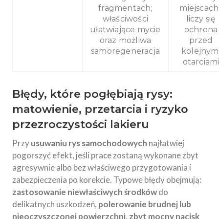
fragmentach;
miejscach 
właściwości
liczy się
ułatwiające mycie
ochrona
oraz możliwa
przed
samoregeneracja
kolejnym
otarciam
Błędy, które pogłębiają rysy:
matowienie, przetarcia i ryzyko
przezroczystości lakieru
Przy
usuwaniu rys samochodowych
najłatwiej
pogorszyć efekt, jeśli prace zostaną wykonane zbyt
agresywnie albo bez właściwego przygotowania i
zabezpieczenia po korekcie. Typowe błędy obejmują:
zastosowanie niewłaściwych środków
do
delikatnych uszkodzeń,
polerowanie brudnej lub
nieoczyszczonej powierzchni
,
zbyt mocny nacisk