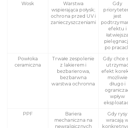
Wosk
Warstwa
Gdy
wspierająca połysk;
priorytet
ochrona przed UV i
jest
zanieczyszczeniami
podtrzyma
efektu i
łatwiejsz
pielęgnac
po pracac
Powłoka
Trwałe zespolenie
Gdy chce s
ceramiczna
z lakierem i
utrzyma
bezbarierowa,
efekt kore
bezbarwna
możliwie
warstwa ochronna
długo i
ogranicza
wpływ
eksploatac
PPF
Bariera
Gdy rysy
mechaniczna na
wracają 
newralgicznych
konkretny