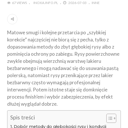
67 VIEWS
INOXA.INFO.PL
2026-07-03
INNE
Matowe smugi i kolejne przetarcia po „szybkiej
korekcie” najczęściej nie biorą się z pecha, tylko z
dopasowania metody do zbyt głębokiej rysy albo z
pominięcia ochrony po zabiegu. Rysy powierzchowne
zwykle obejmują wierzchnią warstwę lakieru
bezbarwnego i mogą nadawać się do usuwania pastą
polerską, natomiast rysy przenikające przez lakier
bezbarwny często wymagają profesjonalnej
interwencji. Potem istotne staje się domknięcie
procesu finish’em i wybór zabezpieczenia, by efekt
dłużej wyglądał dobrze.
Spis treści
Dobór metody do głębokości rysy i kondycji