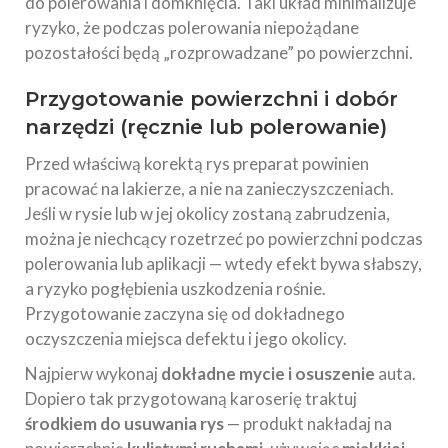
do polerowania i domknięcia. Taki układ minimalizuje
ryzyko, że podczas polerowania niepożądane
pozostałości będą „rozprowadzane” po powierzchni.
Przygotowanie powierzchni i dobór
narzędzi (ręcznie lub polerowanie)
Przed właściwą korektą rys preparat powinien
pracować na lakierze, a nie na zanieczyszczeniach.
Jeśli w rysie lub w jej okolicy zostaną zabrudzenia,
można je niechcący rozetrzeć po powierzchni podczas
polerowania lub aplikacji — wtedy efekt bywa słabszy,
a ryzyko pogłębienia uszkodzenia rośnie.
Przygotowanie zaczyna się od dokładnego
oczyszczenia miejsca defektu i jego okolicy.
Najpierw wykonaj
dokładne mycie i osuszenie
auta.
Dopiero tak przygotowaną karoserię traktuj
środkiem do usuwania rys
— produkt nakładaj na