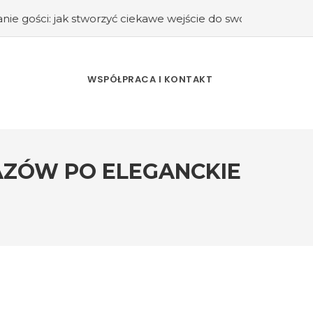
tworzyć ciekawe wejście do swojego domu?
#Kuchnia retro 
WSPÓŁPRACA I KONTAKT
AZÓW PO ELEGANCKIE