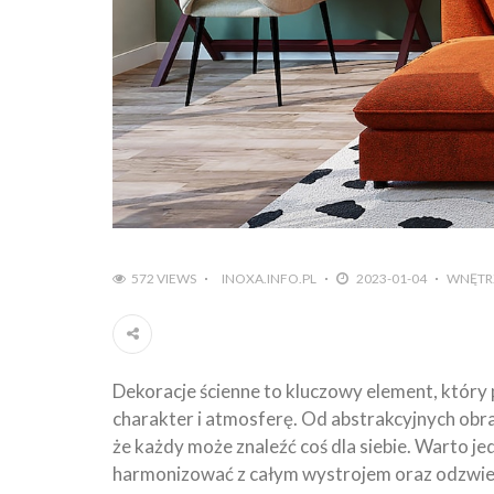
572 VIEWS
INOXA.INFO.PL
2023-01-04
WNĘTR
Dekoracje ścienne to kluczowy element, który
charakter i atmosferę. Od abstrakcyjnych obr
że każdy może znaleźć coś dla siebie. Warto j
harmonizować z całym wystrojem oraz odzwie