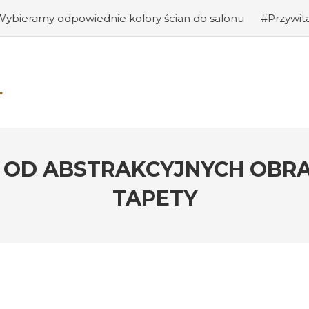
ednie kolory ścian do salonu
#Przywitanie gości: jak s
: OD ABSTRAKCYJNYCH OBR
TAPETY