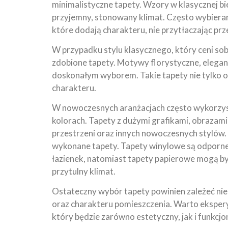
minimalistyczne tapety. Wzory w klasycznej bi
przyjemny, stonowany klimat. Często wybieran
które dodają charakteru, nie przytłaczając prz
W przypadku stylu klasycznego, który ceni sob
zdobione tapety. Motywy florystyczne, elegan
doskonałym wyborem. Takie tapety nie tylko o
charakteru.
W nowoczesnych aranżacjach często wykorzys
kolorach. Tapety z dużymi grafikami, obrazam
przestrzeni oraz innych nowoczesnych stylów. 
wykonane tapety. Tapety winylowe są odporne n
łazienek, natomiast tapety papierowe mogą być
przytulny klimat.
Ostateczny wybór tapety powinien zależeć nie t
oraz charakteru pomieszczenia. Warto ekspery
który będzie zarówno estetyczny, jak i funkcjo