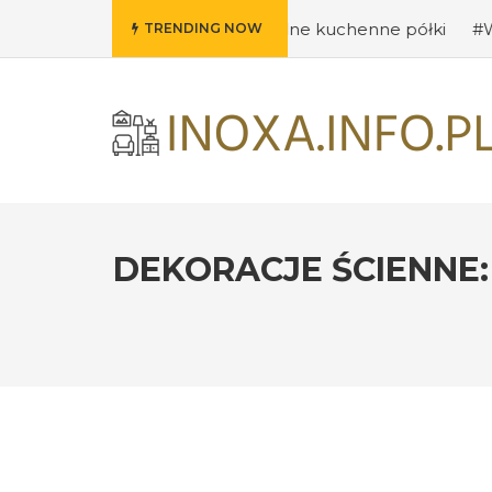
mysły na oryginalne kuchenne półki
#Wybieramy odpowi
TRENDING NOW
DEKORACJE ŚCIENNE