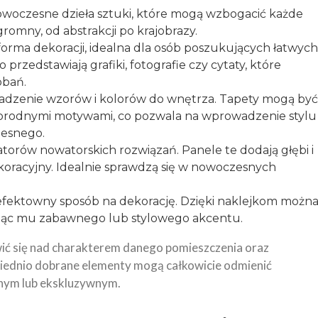
owoczesne dzieła sztuki, które mogą wzbogacić każde
romny, od abstrakcji po krajobrazy.
forma dekoracji, idealna dla osób poszukujących łatwych
rzedstawiają grafiki, fotografie czy cytaty, które
bań.
adzenie wzorów i kolorów do
wnętrza
. Tapety mogą być
żnorodnymi motywami, co pozwala na wprowadzenie stylu
zesnego.
atorów nowatorskich rozwiązań. Panele te dodają głębi i
koracyjny. Idealnie sprawdzą się w nowoczesnych
 efektowny sposób na dekorację. Dzięki naklejkom możn
ając mu zabawnego lub stylowego akcentu.
wić się nad charakterem danego pomieszczenia oraz
iednio dobrane elementy mogą całkowicie odmienić
ulnym lub ekskluzywnym.