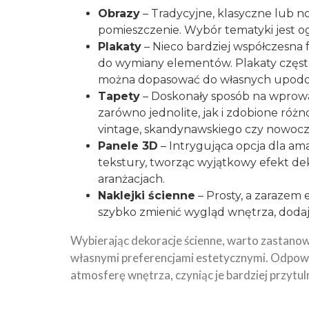
Obrazy
– Tradycyjne, klasyczne lub n
pomieszczenie. Wybór tematyki jest og
Plakaty
– Nieco bardziej współczesna 
do wymiany elementów. Plakaty często p
można dopasować do własnych upodo
Tapety
– Doskonały sposób na wprow
zarówno jednolite, jak i zdobione ró
vintage, skandynawskiego czy nowoc
Panele 3D
– Intrygująca opcja dla am
tekstury, tworząc wyjątkowy efekt de
aranżacjach.
Naklejki ścienne
– Prosty, a zarazem
szybko zmienić wygląd wnętrza, dod
Wybierając dekoracje ścienne, warto zastano
własnymi preferencjami estetycznymi. Odpow
atmosferę wnętrza, czyniąc je bardziej przyt