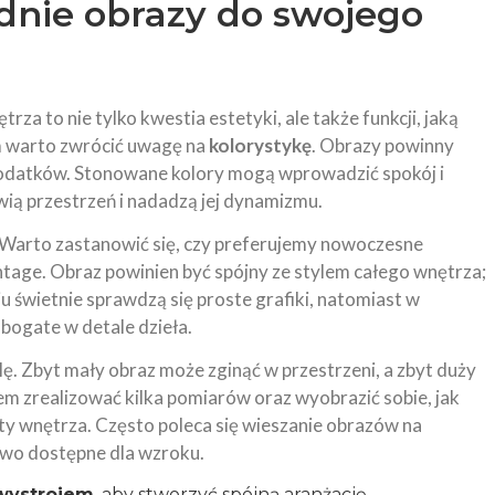
dnie obrazy do swojego
 to nie tylko kwestia estetyki, ale także funkcji, jaką
im warto zwrócić uwagę na
kolorystykę
. Obrazy powinny
 dodatków. Stonowane kolory mogą wprowadzić spokój i
ią przestrzeń i nadadzą jej dynamizmu.
Warto zastanowić się, czy preferujemy nowoczesne
intage. Obraz powinien być spójny ze stylem całego wnętrza;
 świetnie sprawdzą się proste grafiki, natomiast w
bogate w detale dzieła.
. Zbyt mały obraz może zginąć w przestrzeni, a zbyt duży
m zrealizować kilka pomiarów oraz wyobrazić sobie, jak
ty wnętrza. Często poleca się wieszanie obrazów na
atwo dostępne dla wzroku.
 wystrojem
, aby stworzyć spójną aranżację.