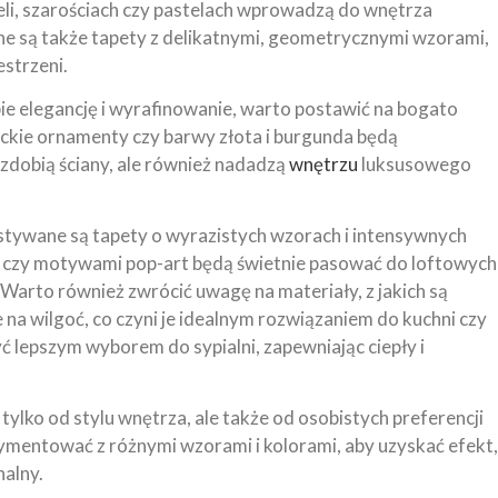
eli, szarościach czy pastelach wprowadzą do wnętrza
e są także tapety z delikatnymi, geometrycznymi wzorami,
estrzeni.
ie elegancję i wyrafinowanie, warto postawić na bogato
ckie ornamenty czy barwy złota i burgunda będą
zdobią ściany, ale również nadadzą
wnętrzu
luksusowego
tywane są tapety o wyrazistych wzorach i intensywnych
i czy motywami pop-art będą świetnie pasować do loftowych
Warto również zwrócić uwagę na materiały, z jakich są
a wilgoć, co czyni je idealnym rozwiązaniem do kuchni czy
 lepszym wyborem do sypialni, zapewniając ciepły i
ylko od stylu wnętrza, ale także od osobistych preferencji
mentować z różnymi wzorami i kolorami, aby uzyskać efekt,
nalny.