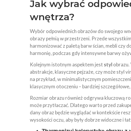
Jak wybrać odpowie
wnętrza?
Wybór odpowiednich obrazów do swojego wnętrza
obrazy pełnią w przestrzeni. Przede wszystk
harmonizować z paletą barw ścian, mebli czy
harmonię, podczas gdy intensywne barwy ożyw
Kolejnym istotnym aspektem jest
styl
obrazu. 
abstrakcje, klasyczne pejzaże, czy może styl v
na przykład, w minimalistycznym pomieszczeniu
klasycznym otoczeniu – bardziej szczegółowe, 
Rozmiar obrazu również odgrywa kluczową rolę
może przytłaczać. Dlatego warto przed zakupe
dany obraz będzie wyglądać w kontekście resz
wysokości oczu, aby były dobrze widoczne i ł
Zharmonizuj kolorystykę obrazu z