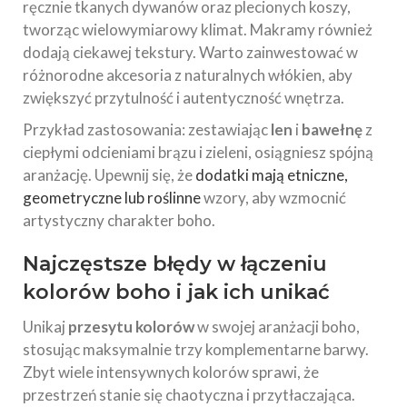
ręcznie tkanych dywanów oraz plecionych koszy,
tworząc wielowymiarowy klimat. Makramy również
dodają ciekawej tekstury. Warto zainwestować w
różnorodne akcesoria z naturalnych włókien, aby
zwiększyć przytulność i autentyczność wnętrza.
Przykład zastosowania: zestawiając
len
i
bawełnę
z
ciepłymi odcieniami brązu i zieleni, osiągniesz spójną
aranżację. Upewnij się, że
dodatki mają etniczne,
geometryczne lub roślinne
wzory, aby wzmocnić
artystyczny charakter boho.
Najczęstsze
błędy w łączeniu
kolorów boho
i jak ich unikać
Unikaj
przesytu kolorów
w swojej aranżacji boho,
stosując maksymalnie trzy komplementarne barwy.
Zbyt wiele intensywnych kolorów sprawi, że
przestrzeń stanie się chaotyczna i przytłaczająca.