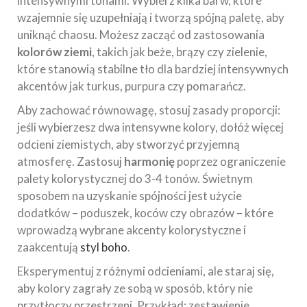
intensywnymi tonami. Wybierz kilka barw, które
wzajemnie się uzupełniają i tworzą spójną paletę, aby
uniknąć chaosu. Możesz zacząć od zastosowania
kolorów ziemi
, takich jak beże, brązy czy zielenie,
które stanowią stabilne tło dla bardziej intensywnych
akcentów jak turkus, purpura czy pomarańcz.
Aby zachować równowagę, stosuj zasady proporcji:
jeśli wybierzesz dwa intensywne kolory, dołóż więcej
odcieni ziemistych, aby stworzyć przyjemną
atmosferę. Zastosuj
harmonię
poprzez ograniczenie
palety kolorystycznej do 3-4 tonów. Świetnym
sposobem na uzyskanie spójności jest użycie
dodatków – poduszek, koców czy obrazów – które
wprowadzą wybrane akcenty kolorystyczne i
zaakcentują
styl boho
.
Eksperymentuj z różnymi odcieniami, ale staraj się,
aby kolory zagrały ze sobą w sposób, który nie
przytłoczy przestrzeni. Przykład: zestawienie