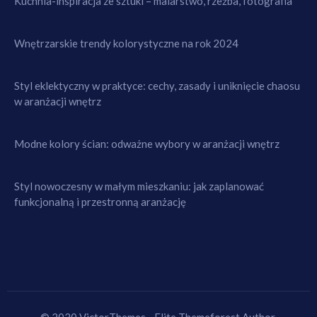
Kuchnia-inspiracja ze sztuki – malarstwo, rzeźba, fotografia
Wnętrzarskie trendy kolorystyczne na rok 2024
Styl eklektyczny w praktyce: cechy, zasady i uniknięcie chaosu
w aranżacji wnętrz
Modne kolory ścian: odważne wybory w aranżacji wnętrz
Styl nowoczesny w małym mieszkaniu: jak zaplanować
funkcjonalną i przestronną aranżację
© 2020 VictorThemes - Elite Themeforest Author.