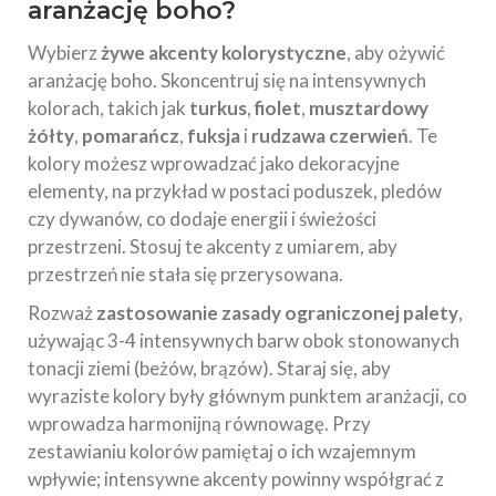
aranżację boho?
Wybierz
żywe akcenty kolorystyczne
, aby ożywić
aranżację boho. Skoncentruj się na intensywnych
kolorach, takich jak
turkus
,
fiolet
,
musztardowy
żółty
,
pomarańcz
,
fuksja
i
rudzawa czerwień
. Te
kolory możesz wprowadzać jako dekoracyjne
elementy, na przykład w postaci poduszek, pledów
czy dywanów, co dodaje energii i świeżości
przestrzeni. Stosuj te akcenty z umiarem, aby
przestrzeń nie stała się przerysowana.
Rozważ
zastosowanie zasady ograniczonej palety
,
używając 3-4 intensywnych barw obok stonowanych
tonacji ziemi (beżów, brązów). Staraj się, aby
wyraziste kolory były głównym punktem aranżacji, co
wprowadza harmonijną równowagę. Przy
zestawianiu kolorów pamiętaj o ich wzajemnym
wpływie; intensywne akcenty powinny współgrać z