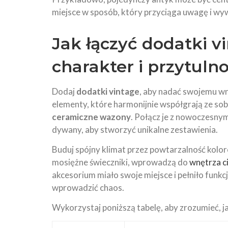
miejsce w sposób, który przyciąga uwagę i wy
Jak łączyć dodatki v
charakter i przytuln
Dodaj
dodatki vintage
, aby nadać swojemu wn
elementy, które harmonijnie współgrają ze sobą
ceramiczne wazony
. Połącz je z nowoczesny
dywany, aby stworzyć unikalne zestawienia.
Buduj spójny klimat przez powtarzalność kolor
mosiężne świeczniki, wprowadzą do
wnętrza ci
akcesorium miało swoje miejsce i pełniło funk
wprowadzić chaos.
Wykorzystaj poniższą tabelę, aby zrozumieć, ja