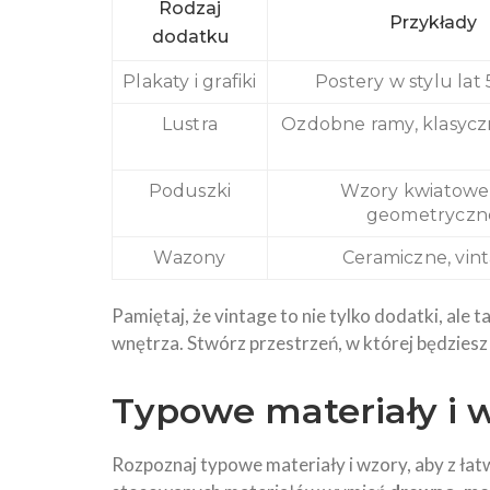
Rodzaj
Przykłady
dodatku
Plakaty i grafiki
Postery w stylu lat 5
Lustra
Ozdobne ramy, klasyczn
Poduszki
Wzory kwiatowe
geometryczn
Wazony
Ceramiczne, vin
Pamiętaj, że vintage to nie tylko dodatki, ale
wnętrza. Stwórz przestrzeń, w której będziesz
Typowe materiały i 
Rozpoznaj typowe materiały i wzory, aby z łat