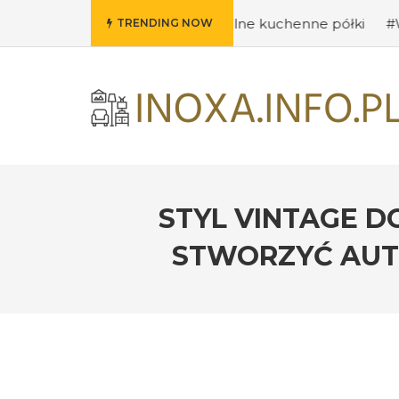
ysły na oryginalne kuchenne półki
#Wybieramy odpowie
TRENDING NOW
STYL VINTAGE D
STWORZYĆ AUT