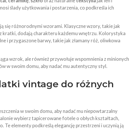
tal
,
ceramikę
,
szkło
oraz naturalne
tekstylia
jak len i
si ślady użytkowania i postarzenia, co podkreśla ich
ją się różnorodnymi wzorami. Klasyczne wzory, takie jak
 kratki, dodają charakteru każdemu wnętrzu. Kolorystyka
e i przygaszone barwy, takie jak złamany róż, oliwkowa
ąga wzrok, ale również przywołuje wspomnienia z minionych
rów w swoim domu, aby nadać mu autentyczny styl.
tki vintage do różnych
szczenia w swoim domu, aby nadać mu niepowtarzalny
alonie wybierz tapicerowane fotele o obłych kształtach,
o. Te elementy podkreślą elegancję przestrzeni i uczynią ją