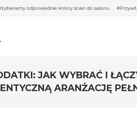
dnie kolory ścian do salonu
#Przywitanie gości: jak st
ODATKI: JAK WYBRAĆ I ŁĄCZ
ENTYCZNĄ ARANŻACJĘ PEŁ