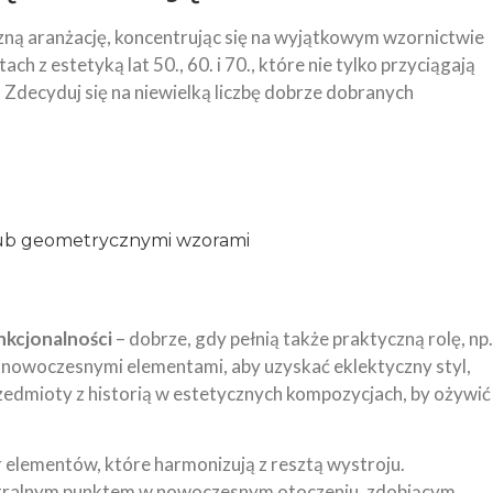
zną aranżację, koncentrując się na wyjątkowym wzornictwie
h z estetyką lat 50., 60. i 70., które nie tylko przyciągają
 Zdecyduj się na niewielką liczbę dobrze dobranych
lub geometrycznymi wzorami
nkcjonalności
– dobrze, gdy pełnią także praktyczną rolę, np.
 z nowoczesnymi elementami, aby uzyskać eklektyczny styl,
 przedmioty z historią w estetycznych kompozycjach, by ożywić
r elementów, które harmonizują z resztą wystroju.
ntralnym punktem w nowoczesnym otoczeniu, zdobiącym