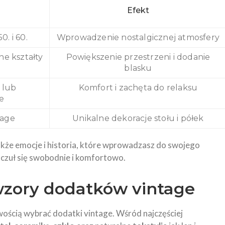
Efekt
0. i 60.
Wprowadzenie nostalgicznej atmosfery
e kształty
Powiększenie przestrzeni i dodanie
blasku
 lub
Komfort i zachęta do relaksu
e
tage
Unikalne dekoracje stołu i półek
 także emocje i historia, które wprowadzasz do swojego
 czuł się swobodnie i komfortowo.
wzory dodatków vintage
wością wybrać dodatki vintage. Wśród najczęściej