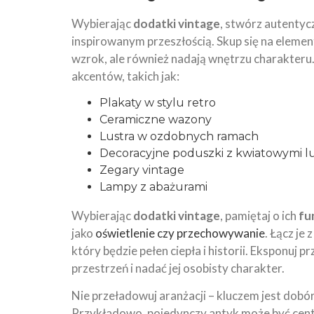
Wybierając
dodatki vintage
, stwórz autentyc
inspirowanym przeszłością. Skup się na elementac
wzrok, ale również nadają wnętrzu charakteru.
akcentów, takich jak:
Plakaty w stylu retro
Ceramiczne wazony
Lustra w ozdobnych ramach
Decoracyjne poduszki z kwiatowymi 
Zegary vintage
Lampy z abażurami
Wybierając
dodatki vintage
, pamiętaj o ich
fu
jako
oświetlenie czy przechowywanie
. Łącz je
który będzie pełen ciepła i historii. Eksponuj
przestrzeń i nadać jej osobisty charakter.
Nie przeładowuj aranżacji – kluczem jest dobó
Przykładowo, pojedynczy antyk może być ce