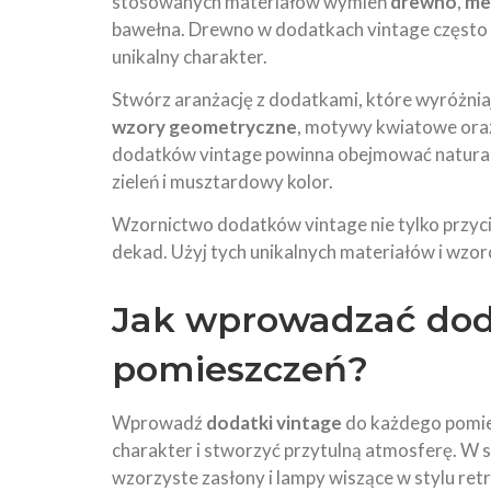
stosowanych materiałów wymień
drewno
,
me
bawełna. Drewno w dodatkach vintage często no
unikalny charakter.
Stwórz aranżację z dodatkami, które wyróżnia
wzory geometryczne
, motywy kwiatowe oraz
dodatków vintage powinna obejmować naturaln
zieleń i musztardowy kolor.
Wzornictwo dodatków vintage nie tylko przyci
dekad. Użyj tych unikalnych materiałów i wzo
Jak wprowadzać doda
pomieszczeń?
Wprowadź
dodatki vintage
do każdego pomie
charakter i stworzyć przytulną atmosferę. W s
wzorzyste zasłony i lampy wiszące w stylu retr