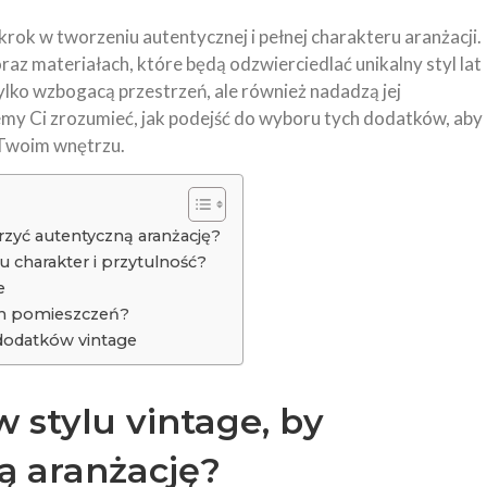
rok w tworzeniu autentycznej i pełnej charakteru aranżacji.
oraz materiałach, które będą odzwierciedlać unikalny styl lat
tylko wzbogacą przestrzeń, ale również nadadzą jej
y Ci zrozumieć, jak podejść do wyboru tych dodatków, aby
 Twoim wnętrzu.
rzyć autentyczną aranżację?
u charakter i przytulność?
e
ch pomieszczeń?
 dodatków vintage
 stylu vintage, by
ą aranżację?