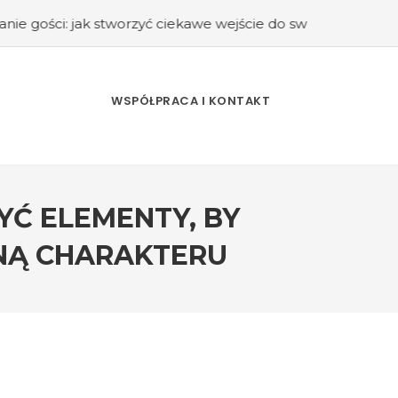
worzyć ciekawe wejście do swojego domu?
#Kuchnia retro 
WSPÓŁPRACA I KONTAKT
YĆ ELEMENTY, BY
NĄ CHARAKTERU