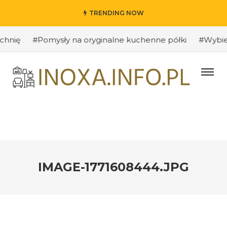
TRENDING NOW
ię
#Pomysły na oryginalne kuchenne półki
#Wybieramy
IMAGE-1771608444.JPG