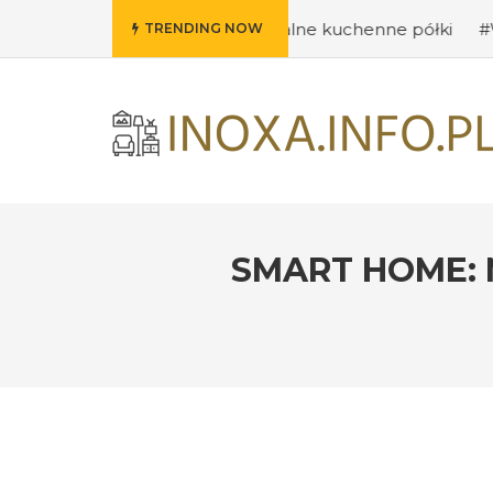
omysły na oryginalne kuchenne półki
#Wybieramy odpowi
TRENDING NOW
SMART HOME: