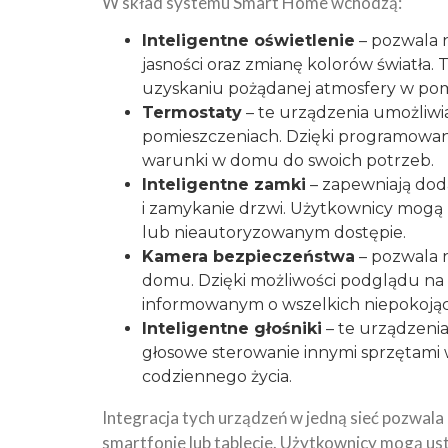
W skład systemu Smart Home wchodzą:
Inteligentne oświetlenie
– pozwala n
jasności oraz zmianę kolorów światła. T
uzyskaniu pożądanej atmosfery w pom
Termostaty
– te urządzenia umożliw
pomieszczeniach. Dzięki programowa
warunki w domu do swoich potrzeb.
Inteligentne zamki
– zapewniają dod
i zamykanie drzwi. Użytkownicy mogą
lub nieautoryzowanym dostępie.
Kamera bezpieczeństwa
– pozwala 
domu. Dzięki możliwości podglądu na 
informowanym o wszelkich niepokojąc
Inteligentne głośniki
– te urządzenia
głosowe sterowanie innymi sprzętami
codziennego życia.
Integracja tych urządzeń w jedną sieć pozwala
smartfonie lub tablecie. Użytkownicy mogą u