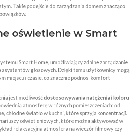
stym. Takie podejście do zarządzania domem znacząco
 obowiązków.
tne oświetlenie w Smart
 systemu Smart Home, umożliwiający zdalne zarządzanie
lub asystentów głosowych. Dzięki temu użytkownicy mogą
 miejscu i czasie, co znacznie podnosi komfort
enia jest możliwość
dostosowywania natężenia i koloru
powiednią atmosferę w różnych pomieszczeniach: od
ne, chłodne światło w kuchni, które sprzyja koncentracji.
cenariuszy oświetleniowych, które można aktywować w
ykład relaksacyjna atmosfera na wieczór filmowy czy