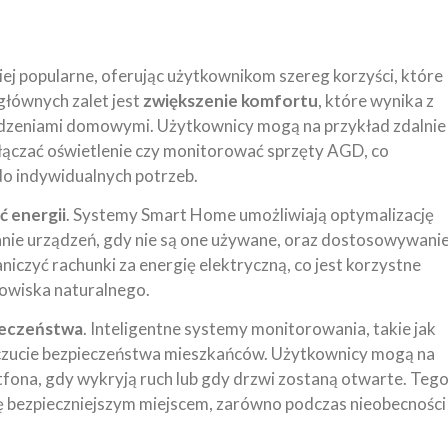
ej popularne, oferując użytkownikom szereg korzyści, które
głównych zalet jest
zwiększenie komfortu
, które wynika z
ądzeniami domowymi. Użytkownicy mogą na przykład zdalnie
ączać oświetlenie czy monitorować sprzęty AGD, co
o indywidualnych potrzeb.
 energii
. Systemy Smart Home umożliwiają optymalizację
anie urządzeń, gdy nie są one używane, oraz dostosowywani
niczyć rachunki za energię elektryczną, co jest korzystne
dowiska naturalnego.
ieczeństwa
. Inteligentne systemy monitorowania, takie jak
oczucie bezpieczeństwa mieszkańców. Użytkownicy mogą na
ona, gdy wykryją ruch lub gdy drzwi zostaną otwarte. Teg
się bezpieczniejszym miejscem, zarówno podczas nieobecności