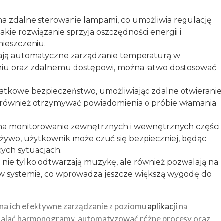
a zdalne sterowanie lampami, co umożliwia regulację
akie rozwiązanie sprzyja oszczędności energii i
ieszczeniu.
iają automatyczne zarządzanie temperaturą w
niu oraz zdalnemu dostępowi, można łatwo dostosować
atkowe bezpieczeństwo, umożliwiając zdalne otwierani
 również otrzymywać powiadomienia o próbie włamania
na monitorowanie zewnętrznych i wewnętrznych części
żywo, użytkownik może czuć się bezpieczniej, będąc
ych sytuacjach.
 nie tylko odtwarzają muzykę, ale również pozwalają na
 w systemie, co wprowadza jeszcze większą wygodę do
 na ich efektywne zarządzanie z poziomu
aplikacji
na
stalać harmonogramy, automatyzować różne procesy oraz