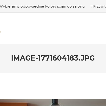
ednie kolory ścian do salonu
#Przywitanie gości: jak 
IMAGE-1771604183.JPG