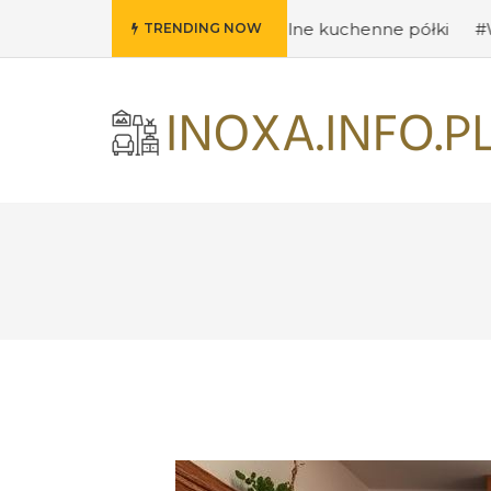
omysły na oryginalne kuchenne półki
#Wybieramy odpowi
TRENDING NOW