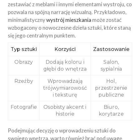
zestawiać z meblami i innymi elementami wystroju, co
pozwala na spójną narrację wizualną. Przykładowo,
minimalistyczny
wystrój mieszkania
może zostać
wzbogacony o nowoczesne dzieła sztuki, które staną
się jego centralnym punktem.
Typ sztuki
Korzyści
Zastosowanie
Obrazy
Dodają koloru i
Salon,
głębi do
wnętrza
sypialnia
Rzeźby
Wprowadzają
Hol,
trójwymiarowość
przestrzenie
i teksturę
publiczne
Fotografie
Osobisty akcent i
Biuro,
historie
korytarze
Podejmując decyzję o wprowadzeniu sztuki do
swojego wnętrza, warto również brać pod uwagę