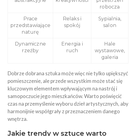
abstrakcyjne
kreatywności
przestrzeń
robocza
Prace
Relaks i
Sypialnia,
przedstawiające
spokój
salon
naturę
Dynamiczne
Energia i
Hale
rzeźby
ruch
wystawowe,
galeria
Dobrze dobrana sztuka może więc nie tylko upiększyć
pomieszczenie, ale przede wszystkim może stać się
kluczowym elementem wpływającym na nastrój i
samopoczucie jego mieszkańców. Warto poświęcić
czas na przemyślenie wyboru dzieł artystycznych, aby
harmonijnie współgrały z przeznaczeniem danego
wnętrza.
Jakie trendy w sztuce warto