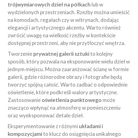
trójwymiarowych dzieł na półkach
lub w
wydzielonych przestrzeniach. Rzeźby można umieścić
na komodach, regałach czy w witrynach, dodając
elegancji i artystycznego akcentu. Warto również
zwrócić uwagę na wielkość rzeźby w kontekście
dostępnej przestrzeni, aby nie przytłoczyć wnętrza.
Tworzenie
prywatnej galerii sztuki
to kolejny
sposób, który pozwala na eksponowanie wielu dzieł w
jednym miejscu. Można zaaranżować ścianę w formie
galerii, gdzie różnorodne obrazy i fotografie będą
tworzyć spójną całość. Warto zadbać o odpowiednie
oświetlenie, które podkreśli walory artystyczne.
Zastosowanie
oświetlenia punktowego
może
znacząco wpłynąć na atmosferę w pomieszczeniu
oraz wyeksponować detale dzieł.
Eksperymentowanie z różnymi
układami i
kompozycjami
to klucz do osiągnięcia unikalnego