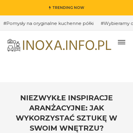
TRENDING NOW
sły na oryginalne kuchenne półki
#Wybieramy odpowied
NIEZWYKŁE INSPIRACJE
ARANŻACYJNE: JAK
WYKORZYSTAĆ SZTUKĘ W
SWOIM WNĘTRZU?