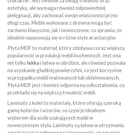
charakter. Jest cenione za swoją trwałość oraz
estetykę, ale wymaga również odpowiedniej
pielęgnacji, aby zachować swoje właściwości przez
długi czas. Meble wykonane z drewna mogą być
zarówno klasyczne, jak i nowoczesne, co sprawia, że
idealnie wpasowują się w różne style aranżacyjne.
Płyta MDF to materiał, który zdobywa coraz większą
popularność w produkcji mebli kuchennych. Jest ona
nie tylko
lekka
i łatwa w obróbce, ale również pozwala
na uzyskanie gładkiej powierzchni, co jest korzystne
w przypadku mebli malowanych lub okleinowanych.
Płyta MDF jest również odporna na odkształcenia, co
przekłada się na większą trwałość mebli.
Laminaty z kolei to materiały, które oferują szeroką
gamę kolorów i wzorów, co czyni je idealnym
wyborem dla osób szukających mebli w
nowoczesnym stylu. Laminaty są łatwe w utrzymaniu
czystości oraz odporne na zarysowania, co sprawia,