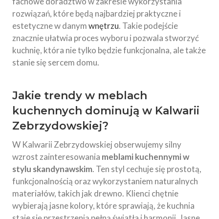
fachowe doradztwo w zakresie wykorzystania
rozwiązań, które będą najbardziej praktyczne i
estetyczne w danym
wnętrzu
. Takie podejście
znacznie ułatwia proces wyboru i pozwala stworzyć
kuchnię, która nie tylko będzie funkcjonalna, ale także
stanie się sercem domu.
Jakie trendy w meblach
kuchennych dominują w Kalwarii
Zebrzydowskiej?
W Kalwarii Zebrzydowskiej obserwujemy silny
wzrost zainteresowania
meblami kuchennymi w
stylu skandynawskim
. Ten styl cechuje się prostotą,
funkcjonalnością oraz wykorzystaniem naturalnych
materiałów, takich jak drewno. Klienci chętnie
wybierają jasne kolory, które sprawiają, że kuchnia
staje się przestrzenią pełną światła i harmonii. Jasne