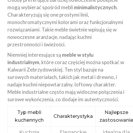
mogą wybierać spośród mebli
minimalistycznych
.
Charakteryzują się one prostymi linii,
monochromatycznymi kolorami oraz funkcjonalnymi
rozwiązaniami. Takie meble świetnie wpisują się w
nowoczesne aranżacje, nadając kuchni
przestronności i świeżości.
Niemniej interesujące są
meble w stylu
industrialnym
, które coraz częściej można spotkać w
Kalwarii Zebrzydowskiej. Ten styl bazuje na
surowych materiałach, takich jak metal i drewno, i
nadaje kuchni niepowtarzalny, loftowy charakter.
Meble industrialne często mają widoczne połączenia i
surowe wykończenia, co dodaje im autentyczności.
Typ mebli
Najlepsze
Charakterystyka
kuchennych
zastosowani
Kuchnia
Eleganckie
Idealna dla