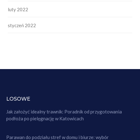
luty 2022
styczeń 2022
LOSOWE
Jak założyć idealny trawnik: Poradnik od przygotowania
podłoża po pielęgnację w Katowicach
Parawan do podziału stref w domu i biurze: wybór