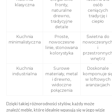
klasyczna
fronty,
osób
naturalne
ceniących
drewno,
tradycję i
tradycyjne
ciepło
detale
Kuchnia
Proste,
Świetna do
minimalistyczna
nowoczesne
nowoczesnyc
linie, stonowana
i
kolorystyka
przestronnyc
wnętrz
Kuchnia
Surowe
Doskonale
industrialna
materiały, metal
komponuje si
i drewno,
w loftowych
widoczne
aranżacjach
połączenia
Dzięki takiej różnorodności stylów, każdy może
znaleźć meble, które idealnie wpasują się w jego wizje