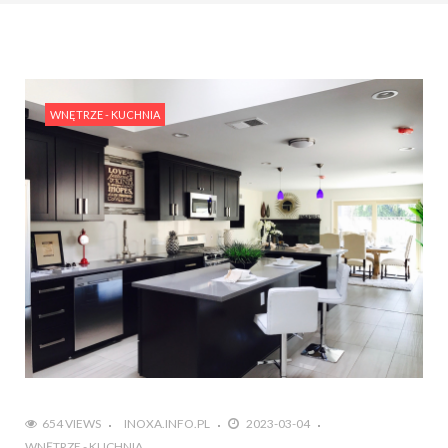
#Rośliny w aranżacji wnętrza: jak ożywić swoje
mieszkanie przy pomocy zieleni?
#Projektowanie wnętrz w stylu retro: Powrót do
vintage i nostalgii
WNĘTRZE - KUCHNIA
654 VIEWS
INOXA.INFO.PL
2023-03-04
WNĘTRZE - KUCHNIA