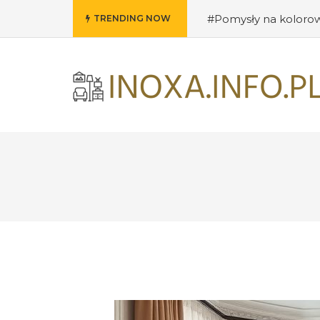
#Pomysły na kolorow
TRENDING NOW
do salonu
#Przywit
#Techniki DIY w deko
loftowym stylu
#Fun
wnętrza: jak ożywić s
nostalgii