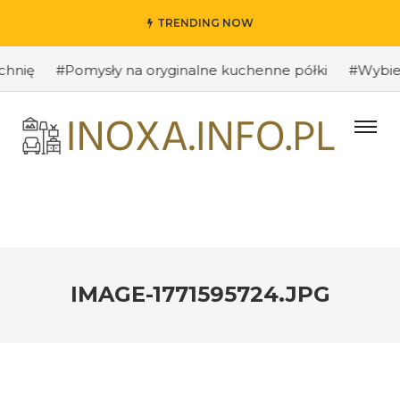
TRENDING NOW
ię
#Pomysły na oryginalne kuchenne półki
#Wybieramy
IMAGE-1771595724.JPG