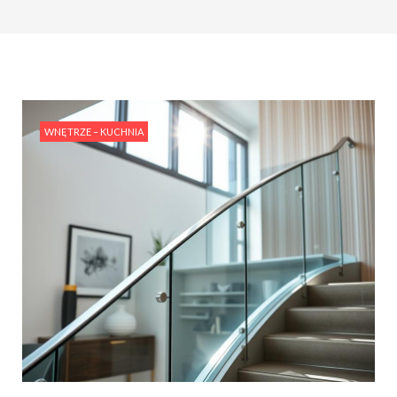
#Rośliny w aranżacji wnętrza: jak ożywić swoje
mieszkanie przy pomocy zieleni?
#Projektowanie wnętrz w stylu retro: Powrót do
vintage i nostalgii
WNĘTRZE – KUCHNIA