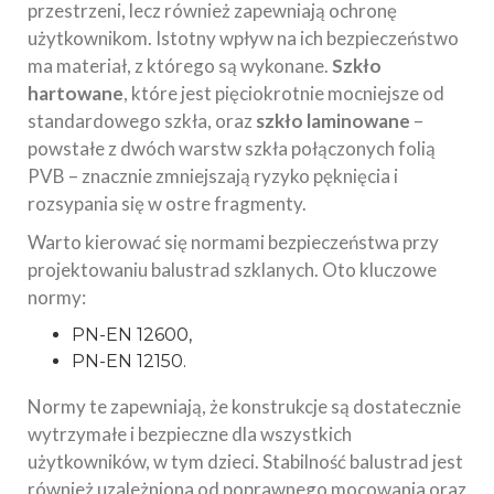
przestrzeni, lecz również zapewniają ochronę
użytkownikom. Istotny wpływ na ich bezpieczeństwo
ma materiał, z którego są wykonane.
Szkło
hartowane
, które jest pięciokrotnie mocniejsze od
standardowego szkła, oraz
szkło laminowane
–
powstałe z dwóch warstw szkła połączonych folią
PVB – znacznie zmniejszają ryzyko pęknięcia i
rozsypania się w ostre fragmenty.
Warto kierować się normami bezpieczeństwa przy
projektowaniu balustrad szklanych. Oto kluczowe
normy:
PN-EN 12600,
PN-EN 12150.
Normy te zapewniają, że konstrukcje są dostatecznie
wytrzymałe i bezpieczne dla wszystkich
użytkowników, w tym dzieci. Stabilność balustrad jest
również uzależniona od poprawnego mocowania oraz