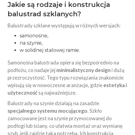
Jakie są rodzaje i konstrukcja
balustrad szklanych?
Balustrady szklane występują w różnych wersjach:
samonośne,
na szynie,
w solidnej stalowej ramie.
Samonośna balustrada opiera się bezpośrednio na
podłożu, co nadaje jej
minimalistyczny design
i dużą
przezroczystość. Tego typu rozwiązania znakomicie
wpisują się w nowoczesne aranżacje, gdzie
estetyka i
użyteczność
są najważniejsze.
Balustrady na szynie działają na zasadzie
specjalnego systemu mocującego
. Szkło
zamocowane jest na szynie przymocowanej do
podłogi lub ściany, co ułatwia montaż oraz wymianę
szyb, jeśli zajdzie taka potrzeba. Ich konstrukcja