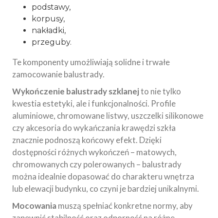
podstawy,
korpusy,
nakładki,
przeguby.
Te komponenty umożliwiają solidne i trwałe
zamocowanie balustrady.
Wykończenie balustrady szklanej
to nie tylko
kwestia estetyki, ale i funkcjonalności. Profile
aluminiowe, chromowane listwy, uszczelki silikonowe
czy akcesoria do wykańczania krawędzi szkła
znacznie podnoszą końcowy efekt. Dzięki
dostępności różnych wykończeń – matowych,
chromowanych czy polerowanych – balustrady
można idealnie dopasować do charakteru wnętrza
lub elewacji budynku, co czyni je bardziej unikalnymi.
Mocowania
muszą spełniać konkretne normy, aby
zapewnić stabilność oraz odporność na różne