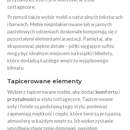
cottagecore.
Przemyśl także wybór mebli o naturalnych teksturach
i barwach. Meble niepolakierowane lub w jasnych
pastelowych odcieniach doskonale komponują się z
pozostałymi elementami aranżacji. Pamiętaj, aby
eksponować piękne detale – półki sięgające sufitu
mogą być idealnym miejscem na książki i bibeloty,
które dodadzą każdego wnętrzu wyjątkowego
klimatu.
Tapicerowane elementy
Wybierz tapicerowane meble, aby dodać
komfortu
i
przytulności
w stylu cottagecore. Tapicerowane
sofy i fotele są podstawą tego stylu, ponieważ
zapewniają miękkość i ciepło, które tworzą przyjazną
atmosferę w każdym wnętrzu. Ich wykorzystanie
umożliwia stworzenie domowej, swojskiej