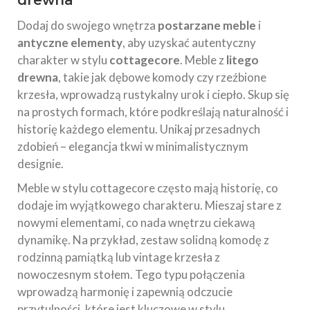
Dodaj do swojego wnętrza
postarzane meble
i
antyczne elementy
, aby uzyskać autentyczny
charakter w stylu
cottagecore
. Meble z
litego
drewna
, takie jak dębowe komody czy rzeźbione
krzesła, wprowadzą rustykalny urok i ciepło. Skup się
na prostych formach, które podkreślają naturalność i
historię każdego elementu. Unikaj przesadnych
zdobień – elegancja tkwi w minimalistycznym
designie.
Meble w stylu cottagecore często mają historię, co
dodaje im wyjątkowego charakteru. Mieszaj stare z
nowymi elementami, co nada wnętrzu ciekawą
dynamikę. Na przykład, zestaw solidną komodę z
rodzinną pamiątką lub vintage krzesła z
nowoczesnym stołem. Tego typu połączenia
wprowadzą harmonię i zapewnią odczucie
przytulności, które jest kluczowe w stylu