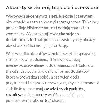
Akcenty w zieleni, błękicie i czerwieni
Wprowadź
akcenty
w
zieleni
,
błękicie
i
czerwieni
,
aby ożywić przestrzeń w stylu cottagecore. Te kolory
podkreślają bliskość z naturą i dodają charakteru
wnętrzom. Wykorzystaj je w
dekoracjach
i
dodatkach, takich jak poduszki, zasłony, czy obrazy,
aby stworzyć harmonijną aranżację.
W przypadku akcentów w zieleni świetnie sprawdzą
się intensywne odcienie, które wprowadzą
energetyzujący element do dominujących kolorów.
Błękit może być stosowany w formie dodatków,
które wprowadzą spokój, a czerwień doda
przytulności i ciepła. Kluczowe jest, aby nie przesadzić
z ich ilością – zastosuj
zasadę trzech punktów,
rozmieszczając akcenty
w różnych miejscach
pomieszczenia, aby unikać chaosu.