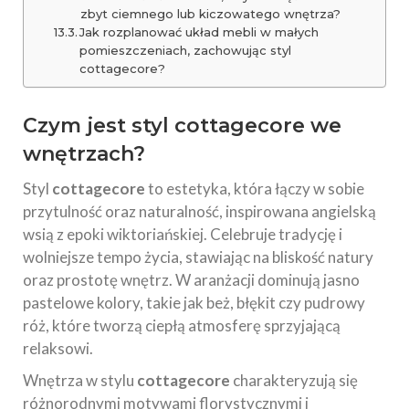
zbyt ciemnego lub kiczowatego wnętrza?
Jak rozplanować układ mebli w małych
pomieszczeniach, zachowując styl
cottagecore?
Czym jest styl cottagecore we
wnętrzach?
Styl
cottagecore
to estetyka, która łączy w sobie
przytulność oraz naturalność, inspirowana angielską
wsią z epoki wiktoriańskiej. Celebruje tradycję i
wolniejsze tempo życia, stawiając na bliskość natury
oraz prostotę wnętrz. W aranżacji dominują jasno
pastelowe kolory, takie jak beż, błękit czy pudrowy
róż, które tworzą ciepłą atmosferę sprzyjającą
relaksowi.
Wnętrza w stylu
cottagecore
charakteryzują się
różnorodnymi motywami florystycznymi i