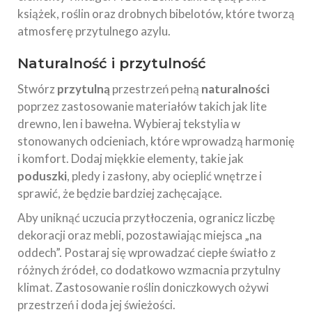
książek, roślin oraz drobnych bibelotów, które tworzą
atmosferę przytulnego azylu.
Naturalność i przytulność
Stwórz
przytulną
przestrzeń pełną
naturalności
poprzez zastosowanie materiałów takich jak lite
drewno, len i bawełna. Wybieraj tekstylia w
stonowanych odcieniach, które wprowadzą harmonię
i komfort. Dodaj miękkie elementy, takie jak
poduszki
, pledy i zasłony, aby ocieplić wnętrze i
sprawić, że będzie bardziej zachęcające.
Aby uniknąć uczucia przytłoczenia, ogranicz liczbę
dekoracji oraz mebli, pozostawiając miejsca „na
oddech”. Postaraj się wprowadzać ciepłe światło z
różnych źródeł, co dodatkowo wzmacnia przytulny
klimat. Zastosowanie roślin doniczkowych ożywi
przestrzeń i doda jej świeżości.