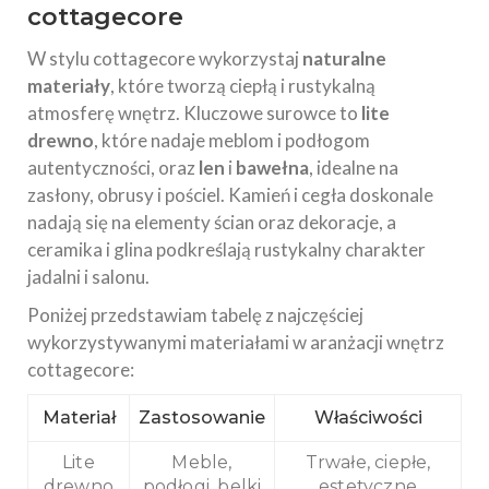
cottagecore
W stylu cottagecore wykorzystaj
naturalne
materiały
, które tworzą ciepłą i rustykalną
atmosferę wnętrz. Kluczowe surowce to
lite
drewno
, które nadaje meblom i podłogom
autentyczności, oraz
len
i
bawełna
, idealne na
zasłony, obrusy i pościel. Kamień i cegła doskonale
nadają się na elementy ścian oraz dekoracje, a
ceramika i glina podkreślają rustykalny charakter
jadalni i salonu.
Poniżej przedstawiam tabelę z najczęściej
wykorzystywanymi materiałami w aranżacji wnętrz
cottagecore:
Materiał
Zastosowanie
Właściwości
Lite
Meble,
Trwałe, ciepłe,
drewno
podłogi, belki
estetyczne