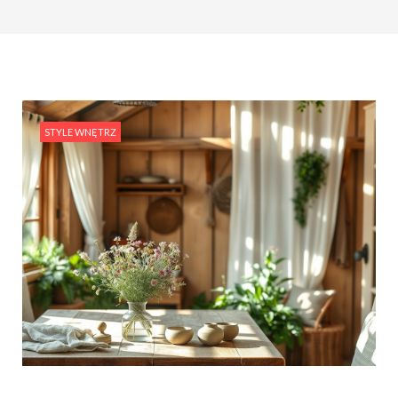
#Rośliny w aranżacji wnętrza: jak ożywić swoje
mieszkanie przy pomocy zieleni?
#Projektowanie wnętrz w stylu retro: Powrót do
vintage i nostalgii
STYLE WNĘTRZ