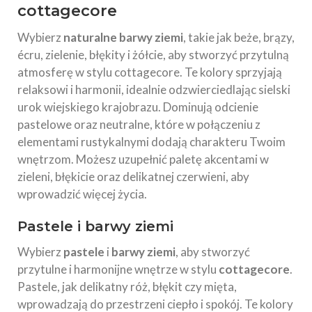
cottagecore
Wybierz
naturalne barwy ziemi
, takie jak beże, brązy,
écru, zielenie, błękity i żółcie, aby stworzyć przytulną
atmosferę w stylu cottagecore. Te kolory sprzyjają
relaksowi i harmonii, idealnie odzwierciedlając sielski
urok wiejskiego krajobrazu. Dominują odcienie
pastelowe oraz neutralne, które w połączeniu z
elementami rustykalnymi dodają charakteru Twoim
wnętrzom. Możesz uzupełnić paletę akcentami w
zieleni, błękicie oraz delikatnej czerwieni, aby
wprowadzić więcej życia.
Pastele i barwy ziemi
Wybierz
pastele
i
barwy ziemi
, aby stworzyć
przytulne i harmonijne wnętrze w stylu
cottagecore
.
Pastele, jak delikatny róż, błękit czy mięta,
wprowadzają do przestrzeni ciepło i spokój. Te kolory