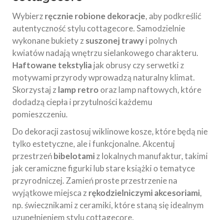
Wybierz
ręcznie robione dekoracje
, aby podkreślić
autentyczność stylu cottagecore. Samodzielnie
wykonane bukiety z
suszonej trawy
i polnych
kwiatów nadają wnętrzu sielankowego charakteru.
Haftowane tekstylia
jak obrusy czy serwetki z
motywami przyrody wprowadzą naturalny klimat.
Skorzystaj z
lamp retro
oraz lamp naftowych, które
dodadzą ciepła i przytulności każdemu
pomieszczeniu.
Do dekoracji zastosuj wiklinowe kosze, które będą nie
tylko estetyczne, ale i funkcjonalne. Akcentuj
przestrzeń
bibelotami
z lokalnych manufaktur, takimi
jak ceramiczne figurki lub stare książki o tematyce
przyrodniczej. Zamień proste przestrzenie na
wyjątkowe miejsca z
rękodzielniczymi akcesoriami
,
np. świecznikami z ceramiki, które staną się idealnym
uzupełnieniem stylu cottagecore.