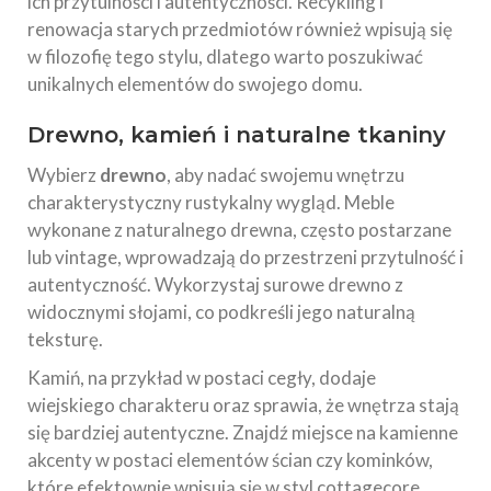
ich przytulności i autentyczności. Recykling i
renowacja starych przedmiotów również wpisują się
w filozofię tego stylu, dlatego warto poszukiwać
unikalnych elementów do swojego domu.
Drewno, kamień i naturalne tkaniny
Wybierz
drewno
, aby nadać swojemu wnętrzu
charakterystyczny rustykalny wygląd. Meble
wykonane z naturalnego drewna, często postarzane
lub vintage, wprowadzają do przestrzeni przytulność i
autentyczność. Wykorzystaj surowe drewno z
widocznymi słojami, co podkreśli jego naturalną
teksturę.
Kamiń, na przykład w postaci cegły, dodaje
wiejskiego charakteru oraz sprawia, że wnętrza stają
się bardziej autentyczne. Znajdź miejsce na kamienne
akcenty w postaci elementów ścian czy kominków,
które efektownie wpisują się w styl cottagecore.