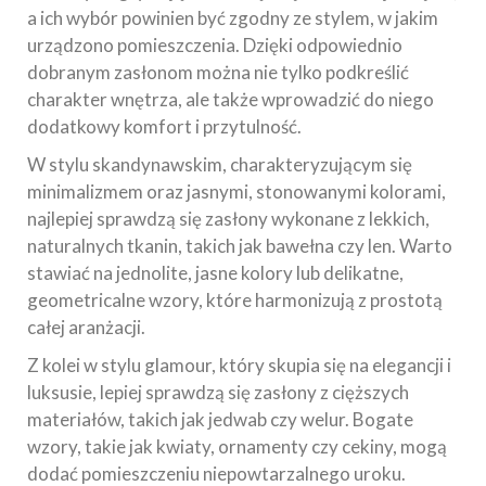
a ich wybór powinien być zgodny ze stylem, w jakim
urządzono pomieszczenia. Dzięki odpowiednio
dobranym zasłonom można nie tylko podkreślić
charakter wnętrza, ale także wprowadzić do niego
dodatkowy komfort i przytulność.
W stylu skandynawskim, charakteryzującym się
minimalizmem oraz jasnymi, stonowanymi kolorami,
najlepiej sprawdzą się zasłony wykonane z lekkich,
naturalnych tkanin, takich jak bawełna czy len. Warto
stawiać na jednolite, jasne kolory lub delikatne,
geometricalne wzory, które harmonizują z prostotą
całej aranżacji.
Z kolei w stylu glamour, który skupia się na elegancji i
luksusie, lepiej sprawdzą się zasłony z cięższych
materiałów, takich jak jedwab czy welur. Bogate
wzory, takie jak kwiaty, ornamenty czy cekiny, mogą
dodać pomieszczeniu niepowtarzalnego uroku.