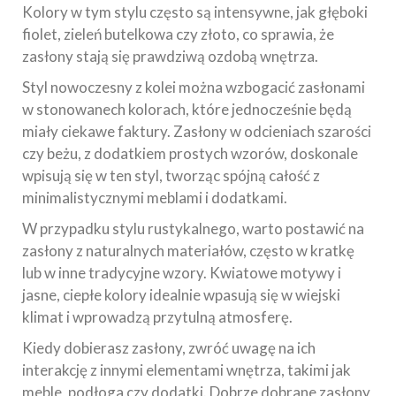
Kolory w tym stylu często są intensywne, jak głęboki
fiolet, zieleń butelkowa czy złoto, co sprawia, że
zasłony stają się prawdziwą ozdobą wnętrza.
Styl nowoczesny z kolei można wzbogacić zasłonami
w stonowanech kolorach, które jednocześnie będą
miały ciekawe faktury. Zasłony w odcieniach szarości
czy beżu, z dodatkiem prostych wzorów, doskonale
wpisują się w ten styl, tworząc spójną całość z
minimalistycznymi meblami i dodatkami.
W przypadku stylu rustykalnego, warto postawić na
zasłony z naturalnych materiałów, często w kratkę
lub w inne tradycyjne wzory. Kwiatowe motywy i
jasne, ciepłe kolory idealnie wpasują się w wiejski
klimat i wprowadzą przytulną atmosferę.
Kiedy dobierasz zasłony, zwróć uwagę na ich
interakcję z innymi elementami wnętrza, takimi jak
meble, podłoga czy dodatki. Dobrze dobrane zasłony