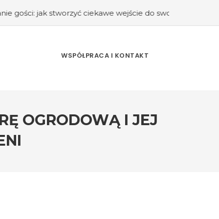
tworzyć ciekawe wejście do swojego domu?
#Kuchnia retro 
WSPÓŁPRACA I KONTAKT
RĘ OGRODOWĄ I JEJ
ENI