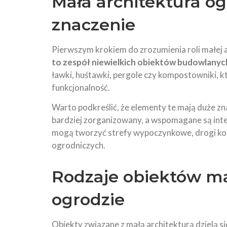
Mała architektura og
znaczenie
Pierwszym krokiem do zrozumienia roli małej arc
to zespół niewielkich obiektów budowlanych
ławki, huśtawki, pergole czy kompostowniki, 
funkcjonalność.
Warto podkreślić, że elementy te mają duże zna
bardziej zorganizowany, a wspomagane są inte
mogą tworzyć strefy wypoczynkowe, drogi ko
ogrodniczych.
Rodzaje obiektów ma
ogrodzie
Obiekty związane z małą architekturą dzielą s