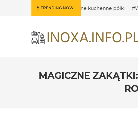
mysły na oryginalne kuchenne półki
#Wybieramy odpowie
TRENDING NOW
MAGICZNE ZAKĄTKI
RO