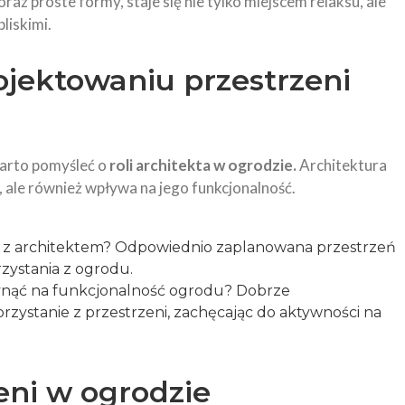
z proste formy, staje się nie tylko miejscem relaksu, ale
liskimi.
ojektowaniu przestrzeni
warto pomyśleć o
roli architekta w ogrodzie.
Architektura
 ale również wpływa na jego funkcjonalność.
t z architektem? Odpowiednio zaplanowana przestrzeń
zystania z ogrodu.
ynąć na funkcjonalność ogrodu? Dobrze
rzystanie z przestrzeni, zachęcając do aktywności na
eni w ogrodzie