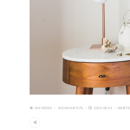
441 VIEWS
INOXA.INFO.PL
2023-08-01
WNĘTR