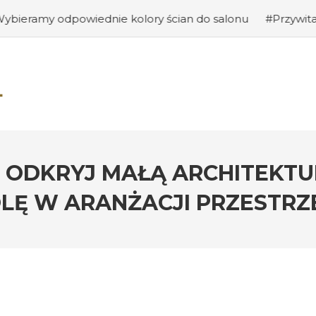
dnie kolory ścian do salonu
#Przywitanie gości: jak s
: ODKRYJ MAŁĄ ARCHITEKTU
LĘ W ARANŻACJI PRZESTRZ