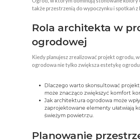
Ogród, w którym dominują stonowane kolory ora
także przestrzenią do wypoczynku i spotkań z b
Rola architekta w pr
ogrodowej
Kiedy planujesz zrealizować projekt ogrodu, 
ogrodowa nie tylko zwiększa estetykę ogrodu,
Dlaczego warto skonsultować projek
może znacząco zwiększyć komfort kor
Jak architektura ogrodowa może wpł
zaprojektowane elementy ułatwiają ko
świeżym powietrzu.
Planowanie przestrz