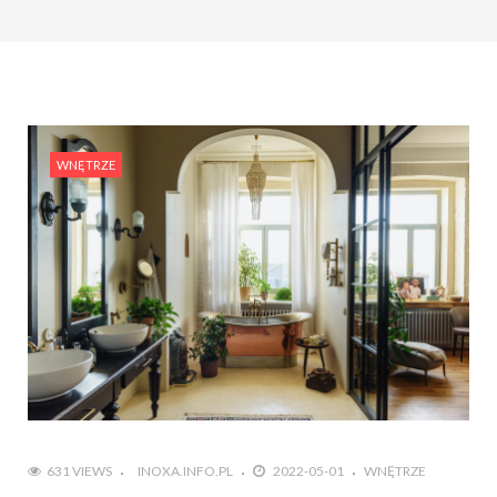
WNĘTRZE
631 VIEWS
INOXA.INFO.PL
2022-05-01
WNĘTRZE