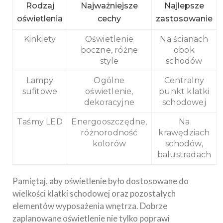
Rodzaj
Najważniejsze
Najlepsze
oświetlenia
cechy
zastosowanie
Kinkiety
Oświetlenie
Na ścianach
boczne, różne
obok
style
schodów
Lampy
Ogólne
Centralny
sufitowe
oświetlenie,
punkt klatki
dekoracyjne
schodowej
Taśmy LED
Energooszczędne,
Na
różnorodność
krawędziach
kolorów
schodów,
balustradach
Pamiętaj, aby oświetlenie było dostosowane do
wielkości klatki schodowej oraz pozostałych
elementów wyposażenia wnętrza. Dobrze
zaplanowane oświetlenie nie tylko poprawi