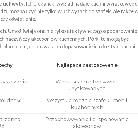
e uchwyty
. Ich elegancki wygląd nadaje kuchni wyjątkowego
dzu można użyć nie tylko w uchwytach do szafek, ale także 
czy oświetlenie.
ach
. Umożliwiają one nie tylko efektywne zagospodarowanie
ch naczyń czy akcesoriów kuchennych. Półki te mogą być
ub aluminium, co pozwala na dopasowanie ich do stylu kuchni.
cechy
Najlepsze zastosowanie
czyszczeniu
W miejscach intensywnie
użytkowanych
solidność
Wszystkie rodzaje szafek i mebli
kuchennych
trzenna,
Przechowywanie
i eksponowanie
ść
akcesoriów