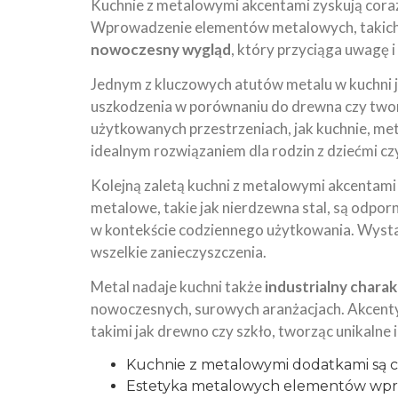
Kuchnie z metalowymi akcentami zyskują cor
Wprowadzenie elementów metalowych, takich ja
nowoczesny wygląd
, który przyciąga uwagę i
Jednym z kluczowych atutów metalu w kuchni 
uszkodzenia w porównaniu do drewna czy twor
użytkowanych przestrzeniach, jak kuchnie, met
idealnym rozwiązaniem dla rodzin z dziećmi cz
Kolejną zaletą kuchni z metalowymi akcentami
metalowe, takie jak nierdzewna stal, są odporn
w kontekście codziennego użytkowania. Wystar
wszelkie zanieczyszczenia.
Metal nadaje kuchni także
industrialny chara
nowoczesnych, surowych aranżacjach. Akcent
takimi jak drewno czy szkło, tworząc unikalne 
Kuchnie z metalowymi dodatkami są cz
Estetyka metalowych elementów wpro