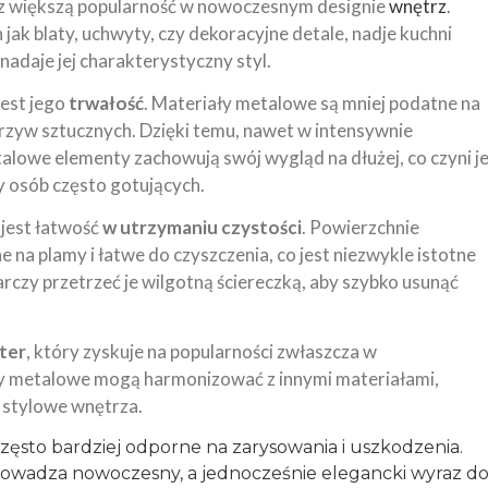
az większą popularność w nowoczesnym designie
wnętrz
.
k blaty, uchwyty, czy dekoracyjne detale, nadje kuchni
 nadaje jej charakterystyczny styl.
jest jego
trwałość
. Materiały metalowe są mniej podatne na
zyw sztucznych. Dzięki temu, nawet w intensywnie
alowe elementy zachowują swój wygląd na dłużej, co czyni j
y osób często gotujących.
 jest łatwość
w utrzymaniu czystości
. Powierzchnie
e na plamy i łatwe do czyszczenia, co jest niezwykle istotne
czy przetrzeć je wilgotną ściereczką, aby szybko usunąć
kter
, który zyskuje na popularności zwłaszcza w
y metalowe mogą harmonizować z innymi materiałami,
i stylowe wnętrza.
ęsto bardziej odporne na zarysowania i uszkodzenia.
wadza nowoczesny, a jednocześnie elegancki wyraz d