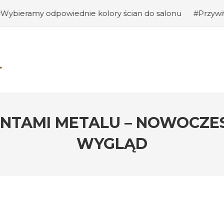
dnie kolory ścian do salonu
#Przywitanie gości: jak s
NTAMI METALU – NOWOCZES
WYGLĄD