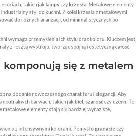
soriach, takich jak
lampy
czy
krzesła
. Metalowe elementy
dustrialny styl do kuchni. Z kolei krzesła z metalowymi
sować do różnych aranżacji, od minimalistycznych po
 wymaga przemyślenia ich stylu oraz koloru. Kluczem jest
ały z resztą wystroju, tworząc spójną i estetyczną całość.
ej komponują się z metalem
ób na dodanie nowoczesnego charakteru i elegancji. Aby
a neutralnych barwach, takich jak
biel
,
szarość
czy
czern
. Te
że metalowe elementy stają się bardziej wyraziste,
wieniu z intensywnymi kolorami. Pomyśl o
granacie
czy