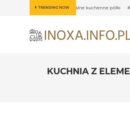
mysły na oryginalne kuchenne półki
#Wybieramy odpowie
TRENDING NOW
KUCHNIA Z ELEME