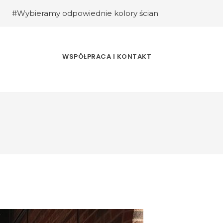
#Wybieramy odpowiednie kolory ścian
#Kuchnia retro – inspiracje sprzed lat
#Jak stworzyć industrialne wnętrze w
ać przestrzeń?
#Rośliny w aranżacji
WSPÓŁPRACA I KONTAKT
rz w stylu retro: Powrót do vintage i