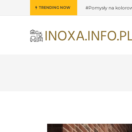
#Pomysły na kolorow
TRENDING NOW
do salonu
#Przywit
#Techniki DIY w deko
loftowym stylu
#Fun
wnętrza: jak ożywić s
nostalgii