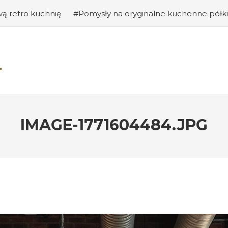
ą retro kuchnię
#Pomysły na oryginalne kuchenne półki
anie gości: jak stworzyć ciekawe wejście do swojego domu?
racji wnętrz – jak nadać pomieszczeniu osobisty charakter
kcjonalne półki i szafki kuchenne – jak dobrze zorganizow
woje mieszkanie przy pomocy zieleni?
#Projektowanie wnęt
IMAGE-1771604484.JPG