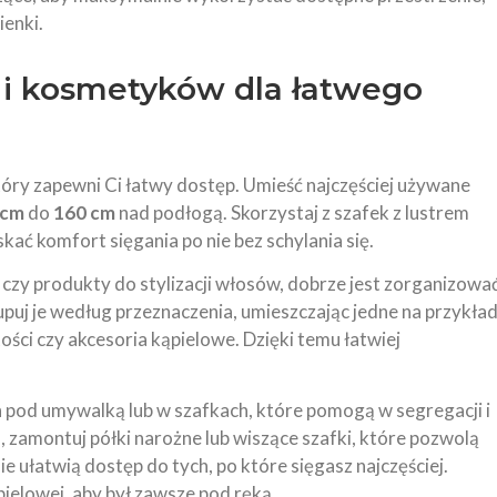
ienki.
 i kosmetyków dla łatwego
tóry zapewni Ci łatwy dostęp. Umieść najczęściej używane
 cm
do
160 cm
nad podłogą. Skorzystaj z szafek z lustrem
ć komfort sięgania po nie bez schylania się.
 czy produkty do stylizacji włosów, dobrze jest zorganizowa
upuj je według przeznaczenia, umieszczając jedne na przykła
ości czy akcesoria kąpielowe. Dzięki temu łatwiej
 pod umywalką lub w szafkach, które pomogą w segregacji i
amontuj półki narożne lub wiszące szafki, które pozwolą
e ułatwią dostęp do tych, po które sięgasz najczęściej.
pielowej, aby był zawsze pod ręką.