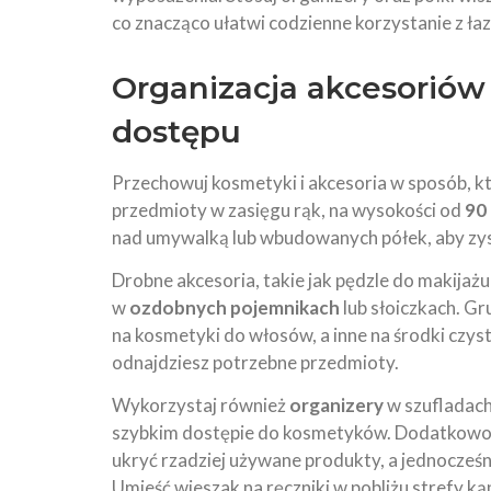
co znacząco ułatwi codzienne korzystanie z łaz
Organizacja akcesoriów
dostępu
Przechowuj kosmetyki i akcesoria w sposób, k
przedmioty w zasięgu rąk, na wysokości od
90
nad umywalką lub wbudowanych półek, aby zyska
Drobne akcesoria, takie jak pędzle do makijażu
w
ozdobnych pojemnikach
lub słoiczkach. Gr
na kosmetyki do włosów, a inne na środki czyst
odnajdziesz potrzebne przedmioty.
Wykorzystaj również
organizery
w szufladach
szybkim dostępie do kosmetyków. Dodatkowo, z
ukryć rzadziej używane produkty, a jednocześni
Umieść wieszak na ręczniki w pobliżu strefy ką