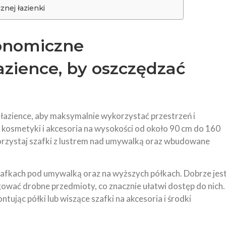
nej łazienki
onomiczne
zience, by oszczędzać
łazience, aby maksymalnie wykorzystać przestrzeń i
 kosmetyki i akcesoria na wysokości od około 90 cm do 160
orzystaj szafki z lustrem nad umywalką oraz wbudowane
afkach pod umywalką oraz na wyższych półkach. Dobrze jes
ować drobne przedmioty, co znacznie ułatwi dostęp do nich.
ując półki lub wiszące szafki na akcesoria i środki