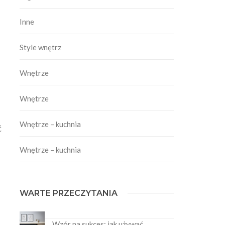
Inne
Style wnętrz
Wnętrze
Wnętrze
Wnętrze – kuchnia
ć
d
Wnętrze – kuchnia
WARTE PRZECZYTANIA
Wzór na sukces: jak używać