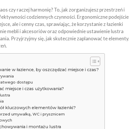
os czy raczej harmonię? To, jak zorganizujesz przestrzeń i
fektywności codziennych czynności. Ergonomiczne podejście
sce, ale i cenny czas, sprawiając, że korzystanie z łazienki
nie mebli i akcesoriów oraz odpowiednie ustawienie lustra
ia. Przyjrzyjmy się, jak skutecznie zaplanować te elementy
zeń.
ie w łazience, by oszczędzać miejsce i czas?
wywania
 łatwego dostępu
ać miejsce i czas użytkowania?
ustra
ia
ół kluczowych elementów łazienki?
 przed umywalką, WC i prysznicem
kowych
echowywania i montażu lustra