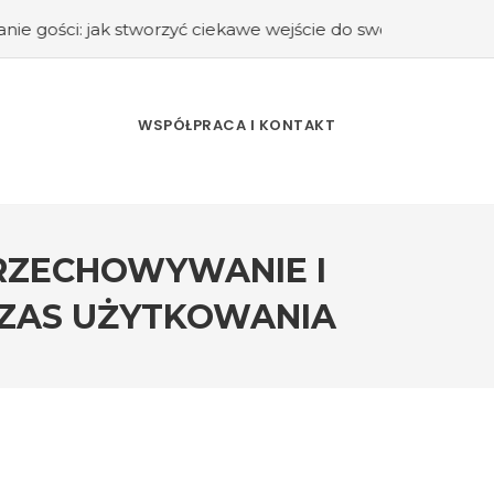
k stworzyć ciekawe wejście do swojego domu?
#Kuchnia ret
WSPÓŁPRACA I KONTAKT
PRZECHOWYWANIE I
 CZAS UŻYTKOWANIA