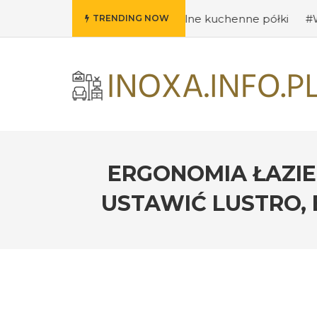
#Pomysły na oryginalne kuchenne półki
#Wybieramy odpo
TRENDING NOW
ERGONOMIA ŁAZIE
USTAWIĆ LUSTRO, 