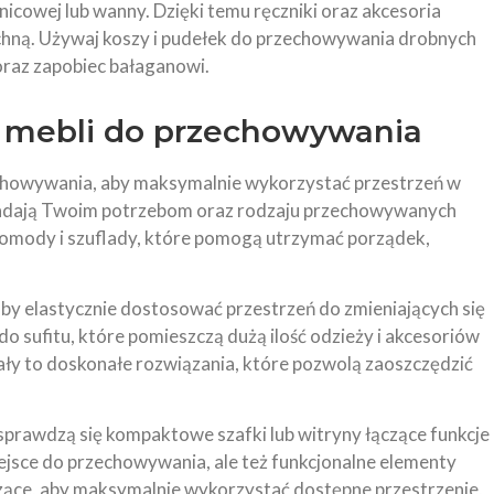
znicowej lub wanny. Dzięki temu ręczniki oraz akcesoria
chną. Używaj koszy i pudełek do przechowywania drobnych
raz zapobiec bałaganowi.
e mebli do przechowywania
howywania, aby maksymalnie wykorzystać przestrzeń w
wiadają Twoim potrzebom oraz rodzaju przechowywanych
komody i szuflady, które pomogą utrzymać porządek,
, by elastycznie dostosować przestrzeń do zmieniających się
o sufitu, które pomieszczą dużą ilość odzieży i akcesoriów
ały to doskonałe rozwiązania, które pozwolą zaoszczędzić
sprawdzą się kompaktowe szafki lub witryny łączące funkcje
 miejsce do przechowywania, ale też funkcjonalne elementy
szące, aby maksymalnie wykorzystać dostępne przestrzenie,