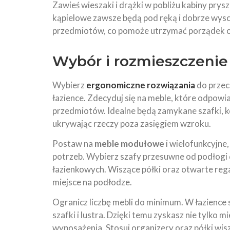
Zawieś wieszaki i drążki w pobliżu kabiny prys
kąpielowe zawsze będą pod ręką i dobrze wys
przedmiotów, co pomoże utrzymać porządek o
Wybór i rozmieszczeni
Wybierz
ergonomiczne rozwiązania
do przec
łazience. Zdecyduj się na meble, które odpo
przedmiotów. Idealne będą zamykane szafki, 
ukrywając rzeczy poza zasięgiem wzroku.
Postaw na
meble modułowe
i wielofunkcyjne
potrzeb. Wybierz szafy przesuwne od podłogi d
łazienkowych. Wiszące półki oraz otwarte reg
miejsce na podłodze.
Ogranicz liczbę mebli do minimum. W łazience 
szafki i lustra. Dzięki temu zyskasz nie tylko
wyposażenia. Stosuj organizery oraz półki wi