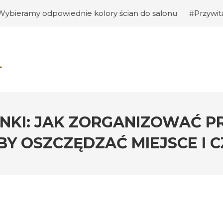
wiednie kolory ścian do salonu
#Przywitanie gości: ja
NKI: JAK ZORGANIZOWAĆ 
BY OSZCZĘDZAĆ MIEJSCE I