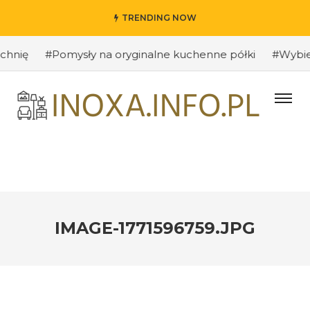
TRENDING NOW
nię
#Pomysły na oryginalne kuchenne półki
#Wybieram
IMAGE-1771596759.JPG