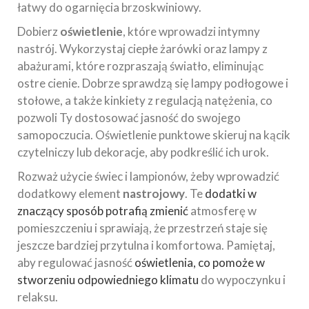
łatwy do ogarnięcia brzoskwiniowy.
Dobierz
oświetlenie
, które wprowadzi intymny
nastrój. Wykorzystaj ciepłe żarówki oraz lampy z
abażurami, które rozpraszają światło, eliminując
ostre cienie. Dobrze sprawdzą się lampy podłogowe i
stołowe, a także kinkiety z regulacją natężenia, co
pozwoli Ty dostosować jasność do swojego
samopoczucia. Oświetlenie punktowe skieruj na kącik
czytelniczy lub dekoracje, aby podkreślić ich urok.
Rozważ użycie świec i lampionów, żeby wprowadzić
dodatkowy element
nastrojowy
. Te
dodatki w
znaczący sposób potrafią zmienić
atmosferę w
pomieszczeniu i sprawiają, że przestrzeń staje się
jeszcze bardziej przytulna i komfortowa. Pamiętaj,
aby regulować jasność
oświetlenia, co pomoże w
stworzeniu odpowiedniego klimatu
do wypoczynku i
relaksu.