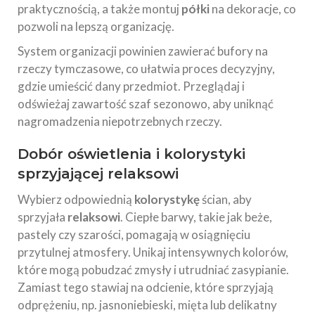
praktycznością, a także montuj
półki
na dekoracje, co
pozwoli na lepszą organizację.
System organizacji powinien zawierać bufory na
rzeczy tymczasowe, co ułatwia proces decyzyjny,
gdzie umieścić dany przedmiot. Przeglądaj i
odświeżaj zawartość szaf sezonowo, aby uniknąć
nagromadzenia niepotrzebnych rzeczy.
Dobór oświetlenia i kolorystyki
sprzyjającej relaksowi
Wybierz odpowiednią
kolorystykę
ścian, aby
sprzyjała
relaksowi
. Ciepłe barwy, takie jak beże,
pastely czy szarości, pomagają w osiągnięciu
przytulnej atmosfery. Unikaj intensywnych kolorów,
które mogą pobudzać zmysły i utrudniać zasypianie.
Zamiast tego stawiaj na odcienie, które sprzyjają
odprężeniu, np. jasnoniebieski, mięta lub delikatny