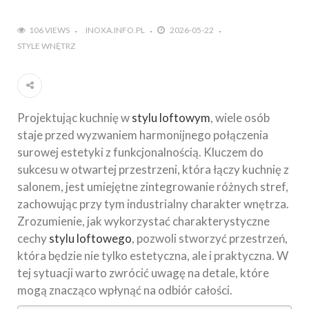
106 VIEWS
INOXA.INFO.PL
2026-05-22
STYLE WNĘTRZ
Projektując kuchnię w
stylu loftowym
, wiele osób
staje przed wyzwaniem harmonijnego połączenia
surowej estetyki z funkcjonalnością. Kluczem do
sukcesu w otwartej przestrzeni, która łączy kuchnię z
salonem, jest umiejętne zintegrowanie różnych stref,
zachowując przy tym industrialny charakter wnętrza.
Zrozumienie, jak wykorzystać charakterystyczne
cechy
stylu loftowego
, pozwoli stworzyć przestrzeń,
która będzie nie tylko estetyczna, ale i praktyczna. W
tej sytuacji warto zwrócić uwagę na detale, które
mogą znacząco wpłynąć na odbiór całości.