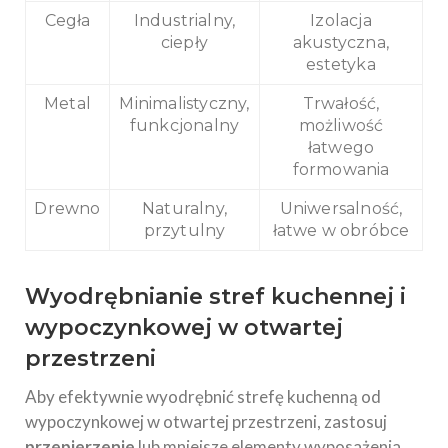
Cegła
Industrialny,
Izolacja
ciepły
akustyczna,
estetyka
Metal
Minimalistyczny,
Trwałość,
funkcjonalny
możliwość
łatwego
formowania
Drewno
Naturalny,
Uniwersalność,
przytulny
łatwe w obróbce
Wyodrębnianie stref kuchennej i
wypoczynkowej w otwartej
przestrzeni
Aby efektywnie wyodrębnić strefę kuchenną od
wypoczynkowej w otwartej przestrzeni, zastosuj
przepierzenie
lub mniejsze elementy wyposażenia.