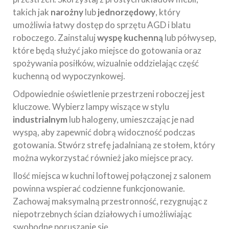
takich jak
narożny
lub
jednorzędowy
, który
umożliwia łatwy dostęp do sprzętu AGD i blatu
roboczego. Zainstaluj
wyspę kuchenną
lub półwysep,
które będą służyć jako miejsce do gotowania oraz
spożywania posiłków, wizualnie oddzielając część
kuchenną od wypoczynkowej.
Odpowiednie oświetlenie przestrzeni roboczej jest
kluczowe. Wybierz lampy wiszące w stylu
industrialnym
lub halogeny, umieszczając je nad
wyspą, aby zapewnić dobrą widoczność podczas
gotowania. Stwórz strefę jadalnianą ze stołem, który
można wykorzystać również jako miejsce pracy.
Ilość miejsca w kuchni loftowej połączonej z salonem
powinna wspierać codzienne funkcjonowanie.
Zachowaj maksymalną przestronność, rezygnując z
niepotrzebnych ścian działowych i umożliwiając
swobodne poruszanie się.