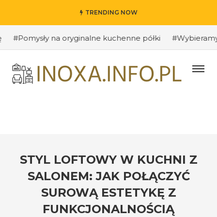
TRENDING NOW
omysły na oryginalne kuchenne półki
#Wybieramy odpowi
STYL LOFTOWY W KUCHNI Z
SALONEM: JAK POŁĄCZYĆ
SUROWĄ ESTETYKĘ Z
FUNKCJONALNOŚCIĄ