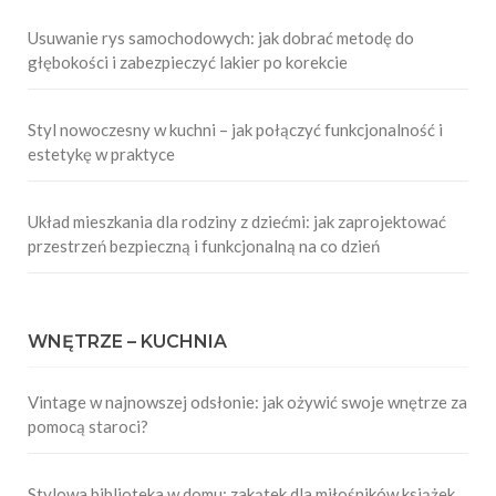
Usuwanie rys samochodowych: jak dobrać metodę do
głębokości i zabezpieczyć lakier po korekcie
Styl nowoczesny w kuchni – jak połączyć funkcjonalność i
estetykę w praktyce
Układ mieszkania dla rodziny z dziećmi: jak zaprojektować
przestrzeń bezpieczną i funkcjonalną na co dzień
WNĘTRZE – KUCHNIA
Vintage w najnowszej odsłonie: jak ożywić swoje wnętrze za
pomocą staroci?
Stylowa biblioteka w domu: zakątek dla miłośników książek