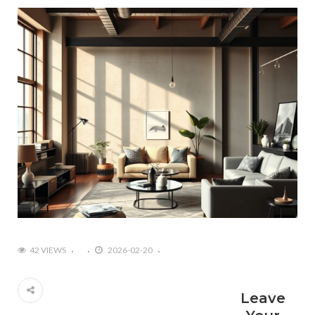
#Rośliny w aranżacji wnętrza: jak ożywić swoje
mieszkanie przy pomocy zieleni?
#Projektowanie wnętrz w stylu retro: Powrót do
vintage i nostalgii
42 VIEWS
2026-02-20
Leave