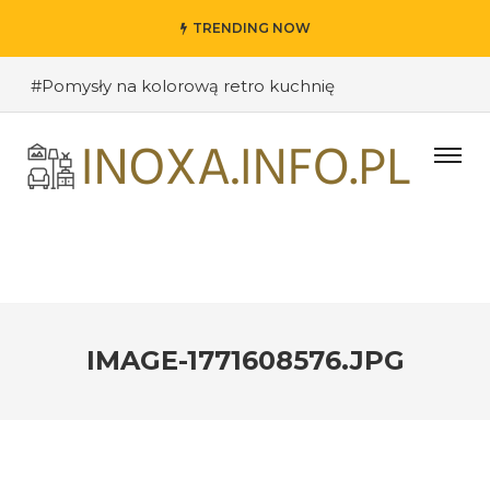
TRENDING NOW
#Pomysły na kolorową retro kuchnię
#Pomysły na oryginalne kuchenne półki
#Wybieramy odpowiednie kolory ścian do salonu
#Przywitanie gości: jak stworzyć ciekawe wejście do
swojego domu?
#Kuchnia retro – inspiracje sprzed lat
#Techniki DIY w dekoracji wnętrz – jak nadać
pomieszczeniu osobisty charakter
IMAGE-1771608576.JPG
#Jak stworzyć industrialne wnętrze w loftowym
stylu
#Funkcjonalne półki i szafki kuchenne – jak dobrze
zorganizować przestrzeń?