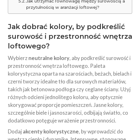
Jak utrzymać równowagę między surowością a
przytulnością w aranżacji loftowej?
Jak dobrać kolory, by podkreślić
surowość i przestronność wnętrza
loftowego?
Wybierz
neutralne kolory
, aby podkreślić surowość i
przestronność wnętrza loftowego. Paleta
kolorystyczna oparta na szarościach, beżach, bielach i
czerni tworzy idealne tło dla surowych materiałów,
takich jak betonowa podłoga czy ceglane ściany. Użyj
różnych odcieni jednolitego koloru, aby optycznie
skorygować proporcje pomieszczeń. Jasne kolory,
szczególnie biele i jasnoszarości, odbijają światło, co
dodatkowo potęguje wrażenie przestronności.
Dodaj
akcenty kolorystyczne
, by wprowadzić do
wnętrza ciepło i dynamikę. Intensywne, stonowane