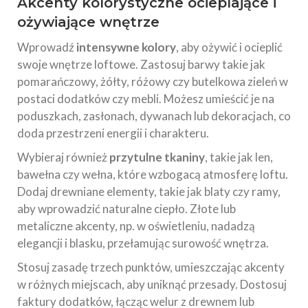
Akcenty kolorystyczne ocieplające i
ożywiające wnętrze
Wprowadź
intensywne kolory
, aby ożywić i ocieplić
swoje wnętrze loftowe. Zastosuj barwy takie jak
pomarańczowy, żółty, różowy czy butelkowa zieleń w
postaci dodatków czy mebli. Możesz umieścić je na
poduszkach, zasłonach, dywanach lub dekoracjach, co
doda przestrzeni energii i charakteru.
Wybieraj również
przytulne tkaniny
, takie jak len,
bawełna czy wełna, które wzbogacą atmosferę loftu.
Dodaj drewniane elementy, takie jak blaty czy ramy,
aby wprowadzić naturalne ciepło. Złote lub
metaliczne akcenty, np. w oświetleniu, nadadzą
elegancji i blasku, przełamując surowość wnętrza.
Stosuj zasadę trzech punktów, umieszczając akcenty
w różnych miejscach, aby uniknąć przesady. Dostosuj
faktury dodatków, łącząc welur z drewnem lub