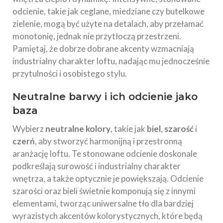
odcienie, takie jak ceglane, miedziane czy butelkowe
zielenie, mogą być użyte na detalach, aby przełamać
monotonię, jednak nie przytłoczą przestrzeni.
Pamiętaj, że dobrze dobrane akcenty wzmacniają
industrialny charakter loftu, nadając mu jednocześnie
przytulności i osobistego stylu.
Neutralne barwy i ich odcienie jako
baza
Wybierz
neutralne kolory
, takie jak
biel
,
szarość
i
czerń
, aby stworzyć harmonijną i przestronną
aranżację loftu. Te stonowane odcienie doskonale
podkreślają surowość i industrialny charakter
wnętrza, a także optycznie je powiększają. Odcienie
szarości oraz bieli świetnie komponują się z innymi
elementami, tworząc uniwersalne tło dla bardziej
wyrazistych akcentów kolorystycznych, które będą