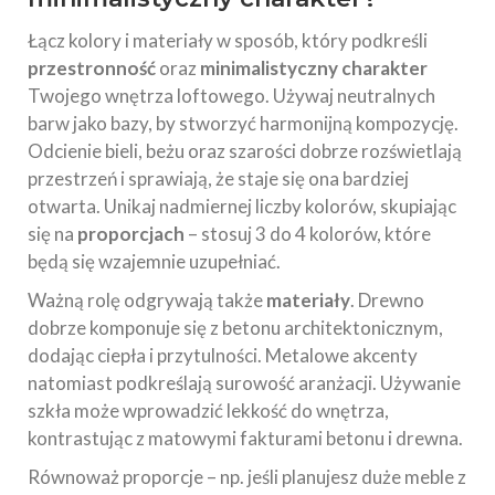
Łącz kolory i materiały w sposób, który podkreśli
przestronność
oraz
minimalistyczny charakter
Twojego wnętrza loftowego. Używaj neutralnych
barw jako bazy, by stworzyć harmonijną kompozycję.
Odcienie bieli, beżu oraz szarości dobrze rozświetlają
przestrzeń i sprawiają, że staje się ona bardziej
otwarta. Unikaj nadmiernej liczby kolorów, skupiając
się na
proporcjach
– stosuj 3 do 4 kolorów, które
będą się wzajemnie uzupełniać.
Ważną rolę odgrywają także
materiały
. Drewno
dobrze komponuje się z betonu architektonicznym,
dodając ciepła i przytulności. Metalowe akcenty
natomiast podkreślają surowość aranżacji. Używanie
szkła może wprowadzić lekkość do wnętrza,
kontrastując z matowymi fakturami betonu i drewna.
Równoważ proporcje – np. jeśli planujesz duże meble z