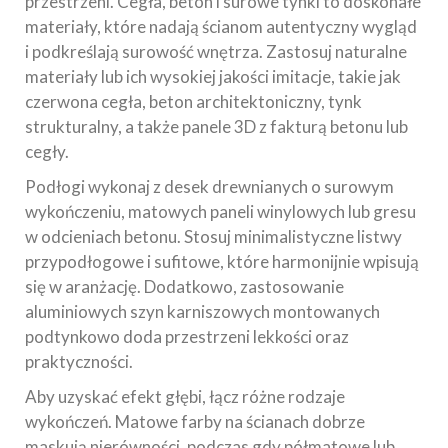
przestrzeni. Cegła, beton i surowe tynki to doskonałe
materiały, które nadają ścianom autentyczny wygląd
i podkreślają surowość wnętrza. Zastosuj naturalne
materiały lub ich wysokiej jakości imitacje, takie jak
czerwona cegła, beton architektoniczny, tynk
strukturalny, a także panele 3D z fakturą betonu lub
cegły.
Podłogi wykonaj z desek drewnianych o surowym
wykończeniu, matowych paneli winylowych lub gresu
w odcieniach betonu. Stosuj minimalistyczne listwy
przypodłogowe i sufitowe, które harmonijnie wpisują
się w aranżację. Dodatkowo, zastosowanie
aluminiowych szyn karniszowych montowanych
podtynkowo doda przestrzeni lekkości oraz
praktyczności.
Aby uzyskać efekt głębi, łącz różne rodzaje
wykończeń. Matowe farby na ścianach dobrze
maskują nierówności, podczas gdy półmatowe lub