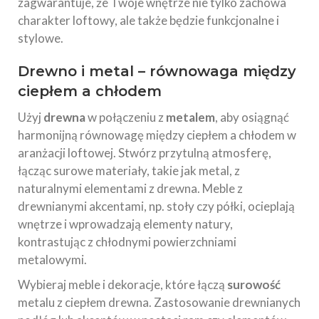
zagwarantuje, że Twoje wnętrze nie tylko zachowa
charakter loftowy, ale także będzie funkcjonalne i
stylowe.
Drewno i metal – równowaga między
ciepłem a chłodem
Użyj
drewna
w połączeniu z
metalem
, aby osiągnąć
harmonijną równowagę między ciepłem a chłodem w
aranżacji loftowej. Stwórz przytulną atmosferę,
łącząc surowe materiały, takie jak metal, z
naturalnymi elementami z drewna. Meble z
drewnianymi akcentami, np. stoły czy półki, ocieplają
wnętrze i wprowadzają elementy natury,
kontrastując z chłodnymi powierzchniami
metalowymi.
Wybieraj meble i dekoracje, które łączą
surowość
metalu z ciepłem drewna. Zastosowanie drewnianych