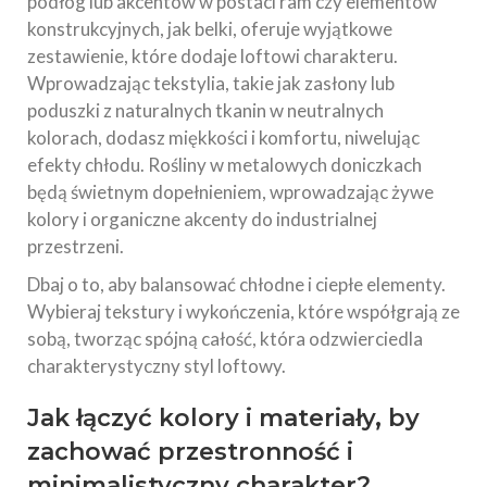
podłóg lub akcentów w postaci ram czy elementów
konstrukcyjnych, jak belki, oferuje wyjątkowe
zestawienie, które dodaje loftowi charakteru.
Wprowadzając tekstylia, takie jak zasłony lub
poduszki z naturalnych tkanin w neutralnych
kolorach, dodasz miękkości i komfortu, niwelując
efekty chłodu. Rośliny w metalowych doniczkach
będą świetnym dopełnieniem, wprowadzając żywe
kolory i organiczne akcenty do industrialnej
przestrzeni.
Dbaj o to, aby balansować chłodne i ciepłe elementy.
Wybieraj tekstury i wykończenia, które współgrają ze
sobą, tworząc spójną całość, która odzwierciedla
charakterystyczny styl loftowy.
Jak łączyć kolory i materiały, by
zachować przestronność i
minimalistyczny charakter?