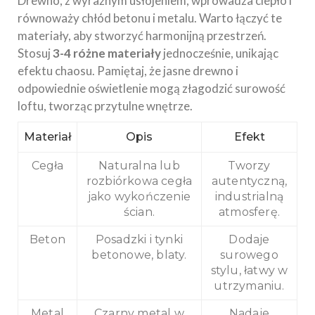
Drewno, z wyraźnym usłojeniem, wprowadza ciepło i
równoważy chłód betonu i metalu. Warto łączyć te
materiały, aby stworzyć harmonijną przestrzeń.
Stosuj
3-4 różne materiały
jednocześnie, unikając
efektu chaosu. Pamiętaj, że jasne drewno i
odpowiednie oświetlenie mogą złagodzić surowość
loftu, tworząc przytulne wnętrze.
Materiał
Opis
Efekt
Cegła
Naturalna lub
Tworzy
rozbiórkowa cegła
autentyczną,
jako wykończenie
industrialną
ścian.
atmosferę.
Beton
Posadzki i tynki
Dodaje
betonowe, blaty.
surowego
stylu, łatwy w
utrzymaniu.
Metal
Czarny metal w
Nadaje