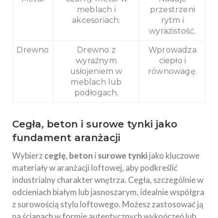
meblach i
przestrzeni
akcesoriach.
rytm i
wyrazistość.
Drewno
Drewno z
Wprowadza
wyraźnym
ciepło i
usłojeniem w
równowagę.
meblach lub
podłogach.
Cegła, beton i surowe tynki jako
fundament aranżacji
Wybierz
cegłę
,
beton
i
surowe tynki
jako kluczowe
materiały w aranżacji loftowej, aby podkreślić
industrialny charakter wnętrza. Cegła, szczególnie w
odcieniach białym lub jasnoszarym, idealnie współgra
z surowością stylu loftowego. Możesz zastosować ją
na ścianach w formie autentycznych wykończeń lub