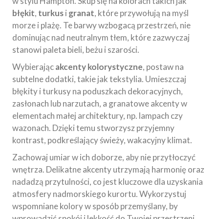
w stylu Hampton. Skup się na kolorach takich jak
błękit
,
turkus
i
granat
, które przywołują na myśl
morze i plażę. Te barwy wzbogacą przestrzeń, nie
dominując nad neutralnym tłem, które zazwyczaj
stanowi paleta bieli, beżu i szarości.
Wybierając
akcenty kolorystyczne
, postaw na
subtelne dodatki, takie jak tekstylia. Umieszczaj
błękity i turkusy na poduszkach dekoracyjnych,
zasłonach lub narzutach, a granatowe akcenty w
elementach małej architektury, np. lampach czy
wazonach. Dzięki temu stworzysz przyjemny
kontrast, podkreślający świeży, wakacyjny klimat.
Zachowaj umiar w ich doborze, aby nie przytłoczyć
wnętrza. Delikatne akcenty utrzymają harmonię oraz
nadadzą przytulności, co jest kluczowe dla uzyskania
atmosfery nadmorskiego kurortu. Wykorzystuj
wspomniane kolory w sposób przemyślany, by
wprowadzić spokój i lekkość do Twojej przestrzeni.