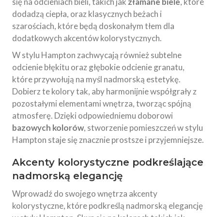
się na odcieniach bieli, takich jak
złamane biele
, które
dodadzą ciepła, oraz klasycznych beżach i
szarościach, które będą doskonałym tłem dla
dodatkowych akcentów kolorystycznych.
W stylu Hampton zachwycają również subtelne
odcienie błękitu oraz głębokie odcienie granatu,
które przywołują na myśl nadmorską estetykę.
Dobierz te kolory tak, aby harmonijnie współgrały z
pozostałymi elementami wnętrza, tworząc spójną
atmosferę. Dzięki odpowiedniemu doborowi
bazowych kolorów
, stworzenie pomieszczeń w stylu
Hampton staje się znacznie prostsze i przyjemniejsze.
Akcenty kolorystyczne podkreślające
nadmorską elegancję
Wprowadź do swojego wnętrza akcenty
kolorystyczne, które podkreślą nadmorską elegancję