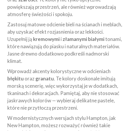
powiększają przestrzeń, ale również wprowadzają
atmosferę świeżości i spokoju.
Zastosuj matowe odcienie bieli na ścianach i meblach,
aby uzyskać efekt rozjasnienia oraz lekkości.
Uzupełnij ją
kremowymi
i
złamanymi białymi
tonami,
które nawiązują do piasku i naturalnych materiałów.
Jasne drewno dodatkowo podkreśli nadmorski
klimat.
Wprowadź akcenty kolorystyczne w odcieniach
błękitu
oraz
granatu
. Te kolory doskonale imitują
morską scenerię, więc wykorzystaj je w dodatkach,
tkaninach i dekoracjach. Pamiętaj, aby nie stosować
jaskrawych kolorów — wybieraj delikatne pastele,
które nie przytłoczą przestrzeni.
W modernistycznych wersjach stylu Hampton, jak
New Hampton, możesz rozważyć również takie