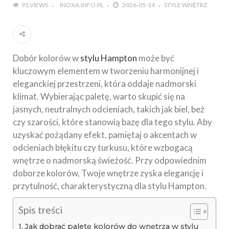
91 VIEWS
INOXA.INFO.PL
2026-05-14
STYLE WNĘTRZ
Dobór kolorów w
stylu Hampton
może być
kluczowym elementem w tworzeniu harmonijnej i
eleganckiej przestrzeni, która oddaje nadmorski
klimat. Wybierając paletę, warto skupić się na
jasnych, neutralnych odcieniach, takich jak biel, beż
czy szarości, które stanowią bazę dla tego stylu. Aby
uzyskać pożądany efekt, pamiętaj o akcentach w
odcieniach błękitu czy turkusu, które wzbogacą
wnętrze o nadmorską świeżość. Przy odpowiednim
doborze kolorów, Twoje wnętrze zyska elegancję i
przytulność, charakterystyczną dla stylu Hampton.
Spis treści
Jak dobrać paletę kolorów do wnętrza w stylu