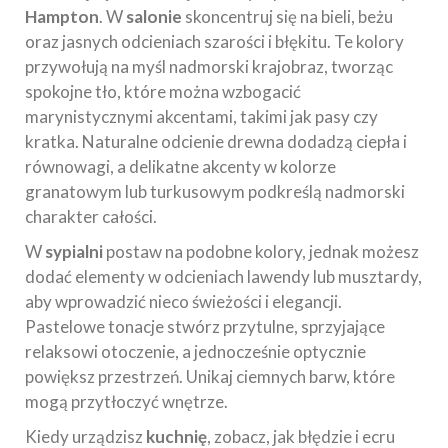
Hampton
. W
salonie
skoncentruj się na bieli, beżu
oraz jasnych odcieniach szarości i błękitu. Te kolory
przywołują na myśl nadmorski krajobraz, tworząc
spokojne tło, które można wzbogacić
marynistycznymi akcentami, takimi jak pasy czy
kratka. Naturalne odcienie drewna dodadzą ciepła i
równowagi, a delikatne akcenty w kolorze
granatowym lub turkusowym podkreślą nadmorski
charakter całości.
W
sypialni
postaw na podobne kolory, jednak możesz
dodać elementy w odcieniach lawendy lub musztardy,
aby wprowadzić nieco świeżości i elegancji.
Pastelowe tonacje stwórz przytulne, sprzyjające
relaksowi otoczenie, a jednocześnie optycznie
powiększ przestrzeń. Unikaj ciemnych barw, które
mogą przytłoczyć wnętrze.
Kiedy urządzisz
kuchnię
, zobacz, jak błędzie i ecru