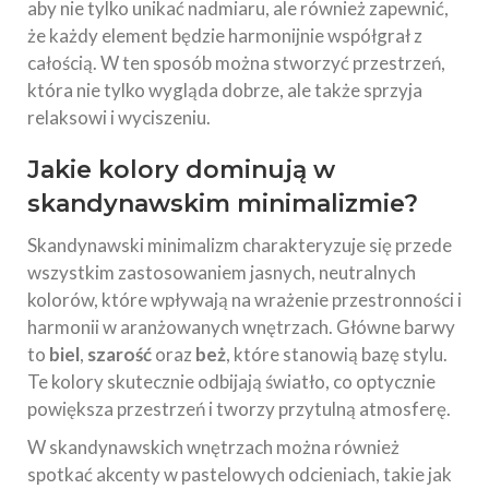
aby nie tylko unikać nadmiaru, ale również zapewnić,
że każdy element będzie harmonijnie współgrał z
całością. W ten sposób można stworzyć przestrzeń,
która nie tylko wygląda dobrze, ale także sprzyja
relaksowi i wyciszeniu.
Jakie kolory dominują w
skandynawskim minimalizmie?
Skandynawski minimalizm charakteryzuje się przede
wszystkim zastosowaniem jasnych, neutralnych
kolorów, które wpływają na wrażenie przestronności i
harmonii w aranżowanych wnętrzach. Główne barwy
to
biel
,
szarość
oraz
beż
, które stanowią bazę stylu.
Te kolory skutecznie odbijają światło, co optycznie
powiększa przestrzeń i tworzy przytulną atmosferę.
W skandynawskich wnętrzach można również
spotkać akcenty w pastelowych odcieniach, takie jak