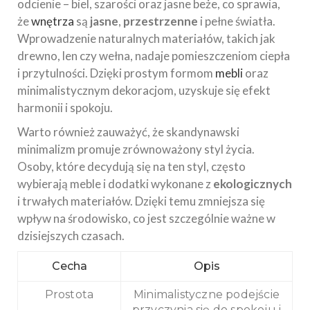
odcienie – biel, szarości oraz jasne beże, co sprawia,
że
wnętrza
są
jasne
,
przestrzenne
i pełne światła.
Wprowadzenie naturalnych materiałów, takich jak
drewno, len czy wełna, nadaje pomieszczeniom ciepła
i przytulności. Dzięki prostym formom
mebli
oraz
minimalistycznym dekoracjom, uzyskuje się efekt
harmonii i spokoju.
Warto również zauważyć, że skandynawski
minimalizm promuje zrównoważony styl życia.
Osoby, które decydują się na ten styl, często
wybierają meble i dodatki wykonane z
ekologicznych
i trwałych materiałów. Dzięki temu zmniejsza się
wpływ na środowisko, co jest szczególnie ważne w
dzisiejszych czasach.
Cecha
Opis
Prostota
Minimalistyczne podejście
przyczynia się do spokoju i