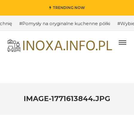
TRENDING NOW
ię
#Pomysły na oryginalne kuchenne półki
#Wybieramy
IMAGE-1771613844.JPG